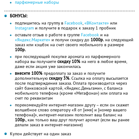
парфюмерные наборы
БОНУСЫ:
подпишитесь на группу в
Facebook
,
«ВКонтакте»
или
Instagram
и получите в подарок к заказу 1 пробник
оставьте отзыв о работе в группе
Facebook
и на
«Яндекс.Маркете»
и получи скидку до
1000р.
на следующий
заказ или кэшбэк на счет своего мобильного в размере
100р.
при последующей покупке аромата из парфюмерного
набора вы получаете
скидку 10%
на него в любое время,
даже если акция уже закончилась
внесите 100%
предоплату за заказ и получите
дополнительную
скидку 3%
. Ссылка на оплату высылается
после подтверждения заказа. Оплата производится через
сайт банковской картой, «Яндекс.Деньгами», с баланса
мобильного телефона (кроме «Мегафона») или оплата на
счет по реквизитам
порекомендуйте интернет-магазин другу – если он скажет
волшебное слово оператору «Я от [имя] и [номер вашего
телефона]», интернет-магазин пополнит ваш баланс на
100р.
, как только ваш друг получит аромат (если вы ранее
делали заказ в интернет-магазине)
Купон действует на один заказ