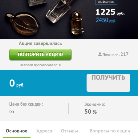
Акция завершилась
217
ПОВТОРИТЬ АКЦИЮ
Получили:
Человек проголосовало: 0
ПОЛУЧИТЬ
0
руб.
Цена без скидки:
Экономия:
∞
50
%
Основное
Адреса
Отзывы
Вопросы по акции