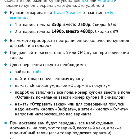
Скачайте приложение КупиКупона для
IOS
или
Android
и
покажите купон с экрана смартфона. Это удобно :)
Ручные отпариватели
Travel Steamer
от магазина
«Тут
выгодно»
1 отпариватель за
850р. вместо 2300р.
Скидка 63%
2 отпаривателя за
1490р. вместо 4600р.
Скидка 68%
Вы можете приобрести неограниченное количество купонов
для себя и в подарок
Предъявляйте распечатанный или СМС-купон при получении
товара
Для совершения покупки необходимо:
зайти на
сайт
найти товар по купленному купону
нажать «В корзину», далее «Оформить покупку»
подробно заполнить все поля, номер купона ввести в поле
«Оставить пожелания ввести номер купона 8 символов»
нажать «Отправить заказ» или для совершения покупки
надо нажать кнопку «Выбрать», а затем - кнопку «Купить»
напротив интересующего вас варианта
При доставке вам будут переданы все необходимые
документы на покупку: товарный, кассовый чеки, а также
гарантийный талон (если товар подлежит гарантии)