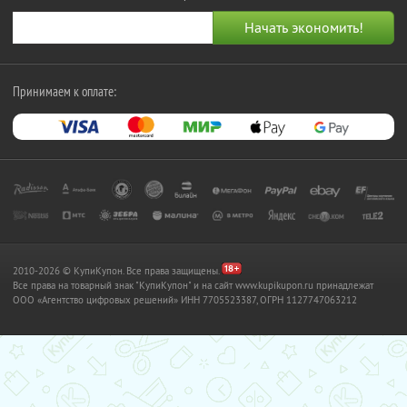
Принимаем к оплате:
2010-2026 © КупиКупон. Все права защищены.
Все права на товарный знак "КупиКупон" и на сайт www.kupikupon.ru принадлежат
OOO «Агентство цифровых решений» ИНН 7705523387, ОГРН 1127747063212