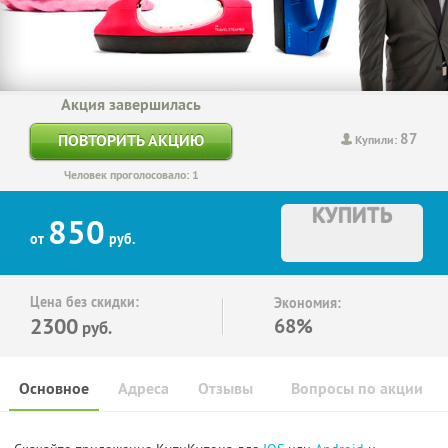
Акция завершилась
87
ПОВТОРИТЬ АКЦИЮ
Купили:
Человек проголосовало: 1
КУПИТЬ
850
от
руб.
Цена без скидки:
Экономия:
2300
68%
руб.
Основное
Адреса
Отзывы
Вопросы по акции