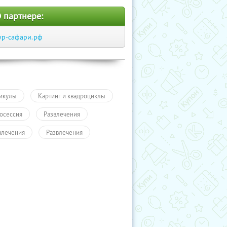
 партнере:
ур-сафари.рф
икулы
Картинг и квадроциклы
осессия
Развлечения
влечения
Развлечения