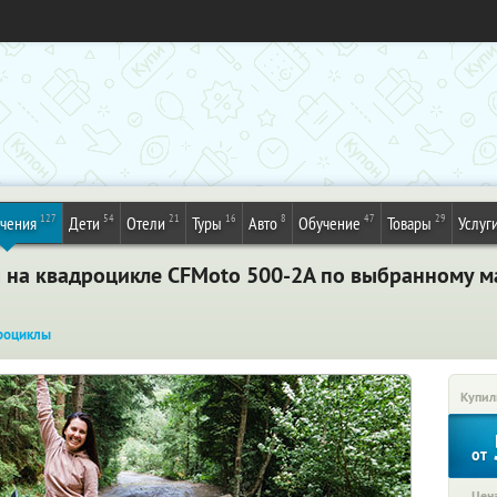
127
54
21
16
8
47
29
ечения
Дети
Отели
Туры
Авто
Обучение
Товары
Услуг
я на квадроцикле CFMoto 500-2A по выбранному м
дроциклы
Купил
от
Цена