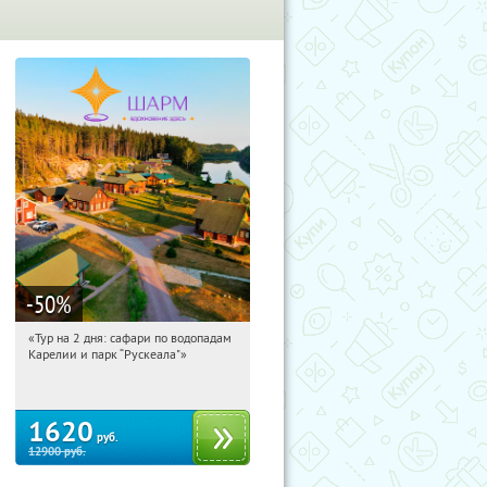
-50
%
«Тур на 2 дня: сафари по водопадам
15:31:15
Купили:
6
Карелии и парк “Рускеала"»
Достоевская
1620
руб.
12900
руб.