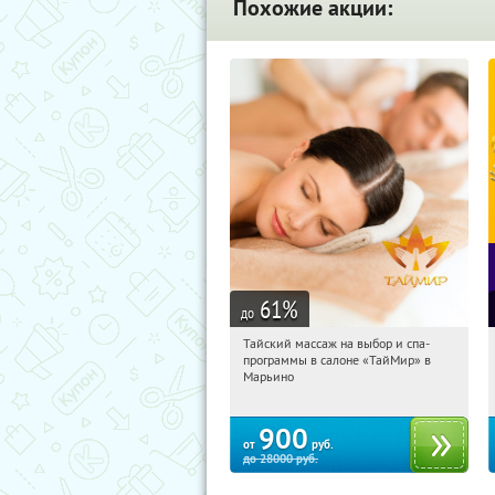
Похожие акции:
61
%
до
Тайский массаж на выбор и спа-
15:31:15
Купили:
36
программы в салоне «ТайМир» в
Марьино
Марьино
900
от
руб.
до
28000
руб.