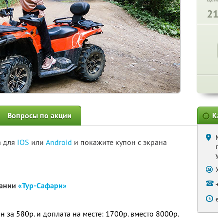
2
Вопросы по акции
К
а для
IOS
или
Android
и покажите купон с экрана
пании
«Тур-Сафари»
 за 580р. и доплата на месте: 1700р. вместо 8000р.