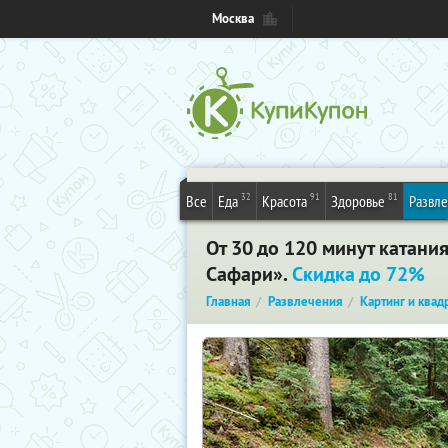
Москва
32
91
81
Все
Еда
Красота
Здоровье
Развл
От 30 до 120 минут катани
Сафари».
Скидка до 72%
Главная
Развлечения
Картинг и ква