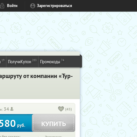
Войти
Зарегистрироваться
19
203
74
и
ПолучиКупон
Промокоды
аршруту от компании «Тур-
34
(45)
и:
580
КУПИТЬ
руб.
 без скидки: