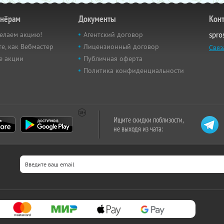
тнёрам
Документы
Кон
елаем акцию!
Агентский договор
spro
е, как Вебмастер
Лицензионный договор
Связ
е акции
Публичная оферта
Политика конфиденциальности
Ищите скидки поблизости,
не выходя из чата: