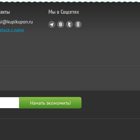
такты
Мы в Соцсетях
si@kupikupon.ru
аться с нами