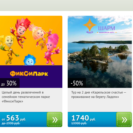
30
%
-50
%
до
Целый день развлечений в
Тур на 2 дня «Карельское счастье —
15:31:15
Купили:
256
15:31:15
Купили:
39
семейном тематическом парке
проживание на берегу Ладоги»
Лубянка
Достоевская
«ФиксиПарк»
563
1740
от
руб.
руб.
до
2990
руб.
13900
руб.