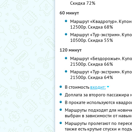
Скидка 72%
60 минут
Маршрут «Квадротур». Купон 
12500р. Скидка 68%
Маршрут «Тур-экстрим». Купон
10500р. Скидка 55%
120 минут
Маршрут «Бездорожье». Купон
21500р. Скидка 66%
Маршрут «Тур-экстрим». Купон
21500р. Скидка 64%
В стоимость
входит:
Доплата за второго пассажира 
В прокате используются квадр
Маршруты подходят для новичк
выбран в зависимости от навык
Маршруты пролегают по пересеч
также есть крутые спуски и под