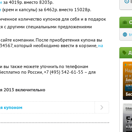
и
за 4019р. вместо 8203р.
и
(крем и капсулы) за 6462р. вместо 15028р.
ченное количество купонов для себя и в подарок
О
тся с другими специальными предложениями
t
 сайте компании. После приобретения купона вы
34567, который необходимо ввести в корзине,
на
Д
 вы также можете уточнить по телефонам
бесплатно по России, +7 (495) 542-61-55 – для
Бе
шк
ля 2013 включительно
Бе
ся купоном
Ра
«Э