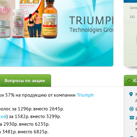
Цена
∞
Вопросы по акции
К
дки 57% на продукцию от компании
Triumph
волос за 1296р. вместо 2645р.
кой
) за 1582р. вместо 3299р.
а 2930р. вместо 6235р.
 3481р. вместо 6825р.