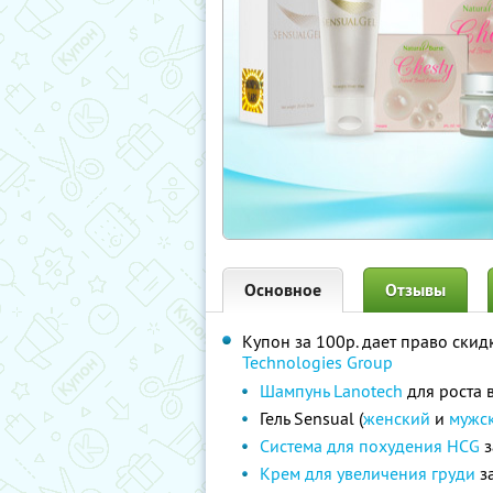
Основное
Отзывы
Купон за 100р. дает право ски
Technologies Group
Шампунь Lanotech
для роста 
Гель Sensual (
женский
и
мужс
Система для похудения HCG
з
Крем для увеличения груди
за