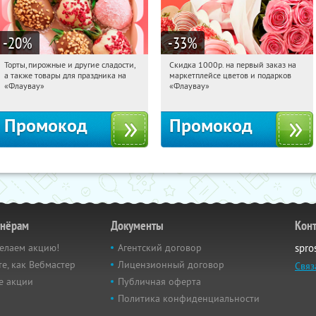
-20
%
-33
%
Торты, пирожные и другие сладости,
Скидка 1000р. на первый заказ на
09:21:25
Получили:
6
09:21:25
Получили:
18
а также товары для праздника на
маркетплейсе цветов и подарков
Россия
Россия
«Флаувау»
«Флаувау»
Промокод
Промокод
тнёрам
Документы
Кон
елаем акцию!
Агентский договор
spro
е, как Вебмастер
Лицензионный договор
Связ
е акции
Публичная оферта
Политика конфиденциальности