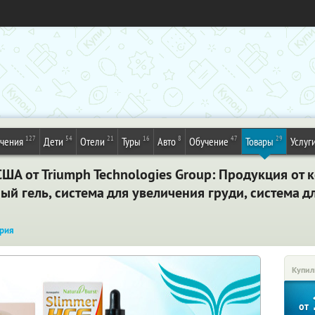
127
54
21
16
8
47
29
ечения
Дети
Отели
Туры
Авто
Обучение
Товары
Услуг
ША от Triumph Technologies Group: Продукция от 
ный гель, система для увеличения груди, система 
рия
Купил
от