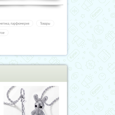
метика, парфюмерия
Товары
гое