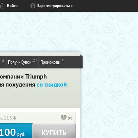
Войти
Зарегистрироваться
19
203
74
и
ПолучиКупон
Промокоды
компании Triumph
для похудения
со скидкой
113
(0)
и:
100
КУПИТЬ
руб.