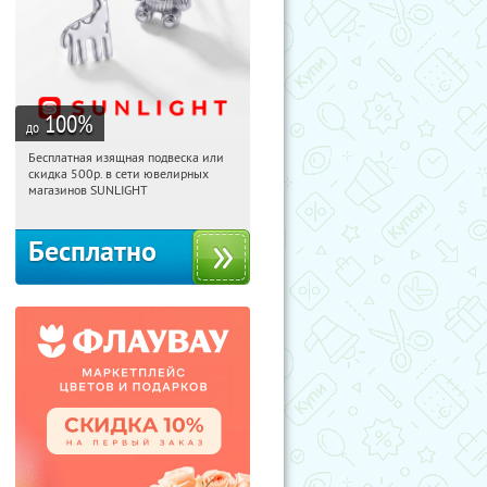
100
%
до
Бесплатная изящная подвеска или
09:21:25
Получили:
73
скидка 500р. в сети ювелирных
Россия
магазинов SUNLIGHT
Бесплатно