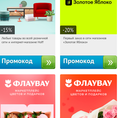
-15
%
-20
%
Любые товары во всей розничной
Первый заказ в сети магазинов
09:21:25
Получили:
83
09:21:25
Получи первым!
сети и интернет-магазине Hoff
«Золотое Яблоко»
Москва, 1-й Волоколамский проезд,
Россия
10с1
Промокод
Промокод