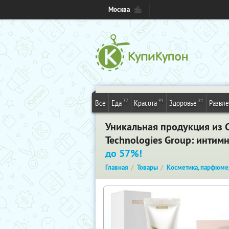
Москва
32
91
81
Все
Еда
Красота
Здоровье
Развл
Уникальная продукция из С
Technologies Group: интим
до 57%!
Главная
Товары
Косметика, парфюме