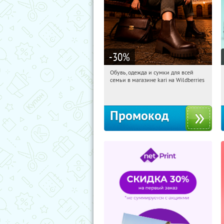
-30
%
Обувь, одежда и сумки для всей
09:21:25
Получили:
31
семьи в магазине kari на Wildberries
Россия
Промокод