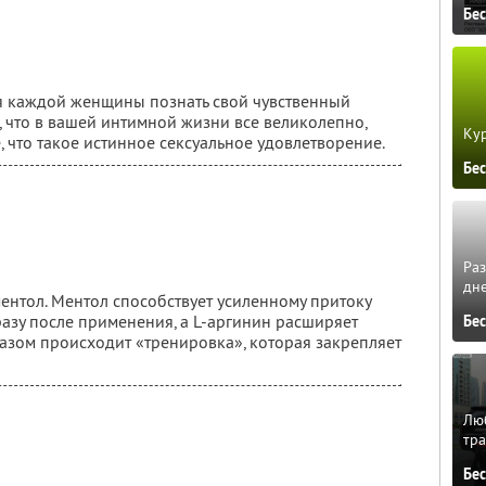
Бе
для каждой женщины познать свой чувственный
, что в вашей интимной жизни все великолепно,
Кур
, что такое истинное сексуальное удовлетворение.
Бе
Ра
дне
ментол. Ментол способствует усиленному притоку
разу после применения, а L-аргинин расширяет
Бе
разом происходит «тренировка», которая закрепляет
Люб
тра
Бе