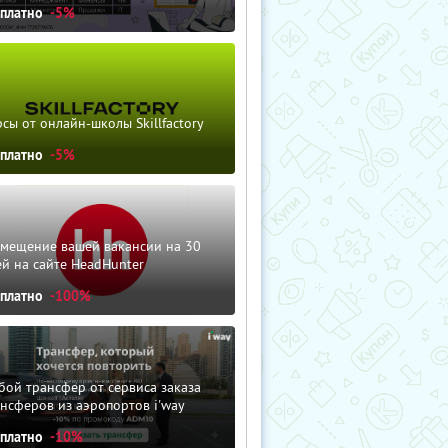
сплатно
-5%
сы от онлайн-школы Skillfactory
сплатно
-5%
змещение вашей вакансии на 30
й на сайте HeadHunter
сплатно
-100%
ой трансфер от сервиса заказа
нсферов из аэропортов i'way
сплатно
-10%