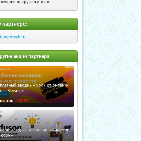
Ежедневно круглосуточно
 партнере:
riumphtech.ru
ругие акции партнера
сплатный вводный урок от онлайн-
олы Skysmart
сплатно
-100%
зличные курсы от онлайн-академии
дюсон»