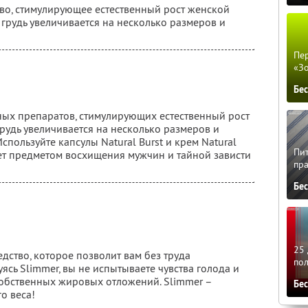
ство, стимулирующее естественный рост женской
 грудь увеличивается на несколько размеров и
Пер
«З
Бе
ьных препаратов, стимулирующих естественный рост
грудь увеличивается на несколько размеров и
Используйте капсулы Natural Burst и крем Natural
Пит
нет предметом восхищения мужчин и тайной зависти
пра
Бе
25 
едство, которое позволит вам без труда
по
ясь Slimmer, вы не испытываете чувства голода и
 собственных жировых отложений. Slimmer –
Бе
о веса!