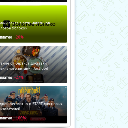
вый заказ в сети магазинов
олотое Яблоко»
сплатно
-20%
ание от сервиса доставки
вильного питания Justfood
сплатно
-27%
дней бесплатно в START для новых
льзователей
сплатно
-100%