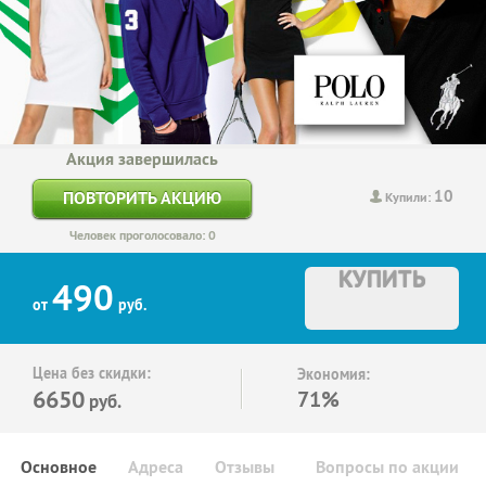
Акция завершилась
10
ПОВТОРИТЬ АКЦИЮ
Купили:
Человек проголосовало: 0
КУПИТЬ
490
от
руб.
Цена без скидки:
Экономия:
6650
71%
руб.
Основное
Адреса
Отзывы
Вопросы по акции