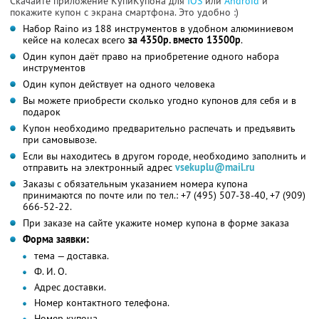
Скачайте приложение КупиКупона для
IOS
или
Android
и
покажите купон с экрана смартфона. Это удобно :)
Набор Raino из 188 инструментов в удобном алюминиевом
кейсе на колесах всего
за 4350р. вместо 13500р
.
Один купон даёт право на приобретение одного набора
инструментов
Один купон действует на одного человека
Вы можете приобрести сколько угодно купонов для себя и в
подарок
Купон необходимо предварительно распечать и предъявить
при самовывозе.
Если вы находитесь в другом городе, необходимо заполнить и
отправить на электронный адрес
vsekuplu@mail.ru
Заказы с обязательным указанием номера купона
принимаются по почте или по тел.: +7 (495) 507-38-40, +7 (909)
666-52-22.
При заказе на сайте укажите номер купона в форме заказа
Форма заявки:
тема — доставка.
Ф. И. О.
Адрес доставки.
Номер контактного телефона.
Номер купона.