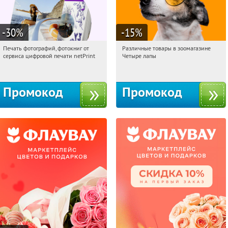
-30
%
-15
%
Печать фотографий, фотокниг от
Различные товары в зоомагазине
11:24:01
Получили:
4
11:24:01
Получи первым!
сервиса цифровой печати netPrint
Четыре лапы
Россия
Россия
Промокод
Промокод