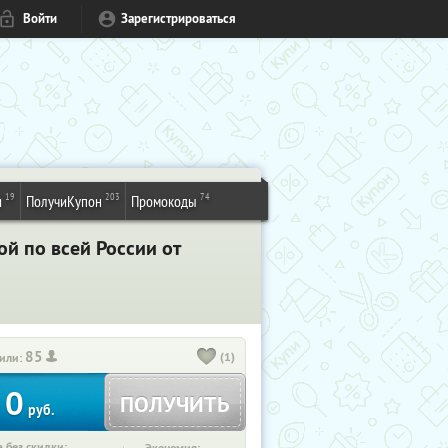
Войти
Зарегистрироваться
19
203
74
и
ПолучиКупон
Промокоды
й по всей России от
85
(1)
или:
0
ПОЛУЧИТЬ
руб.
 без скидки: