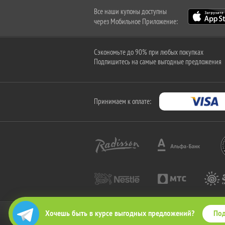
Все наши купоны доступны
через Мобильное Приложение:
Сэкономьте до 90% при любых покупках
Подпишитесь на самые выгодные предложения
Принимаем к оплате:
Под
Хочешь быть в курсе выгодных предложений?
2010-2026 © КупиКупон. Все права защищены.
Все права на товарный знак "КупиКупон" и на сайт