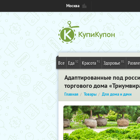
Москва
32
91
81
Все
Еда
Красота
Здоровье
Развл
Адаптированные под россий
торгового дома «Триумвир
Главная
Товары
Для дома и дачи