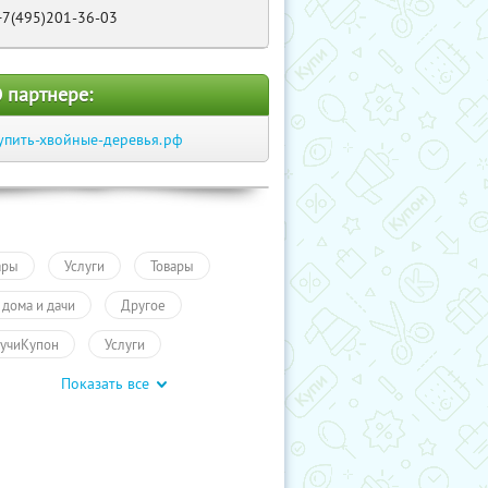
+7(495)201-36-03
 партнере:
упить-хвойные-деревья.рф
ары
Услуги
Товары
 дома и дачи
Другое
учиКупон
Услуги
Показать все