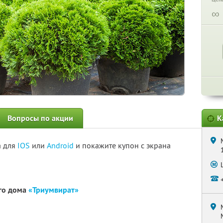
∞
Вопросы по акции
К
а для
IOS
или
Android
и покажите купон с экрана
ого дома
«Триумвират»