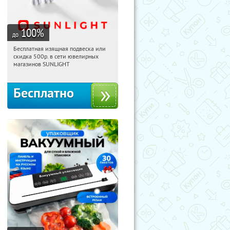
100
%
до
Бесплатная изящная подвеска или
11:24:01
Получили:
73
скидка 500р. в сети ювелирных
Россия
магазинов SUNLIGHT
Бесплатно