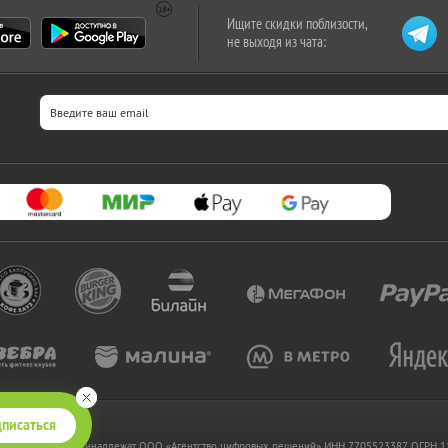
Ищите скидки поблизости,
не выходя из чата:
писаться
 www.kupikupon.ru принадлежат OOO «Агентство цифровых решений» ИНН 7705523387, ОГРН