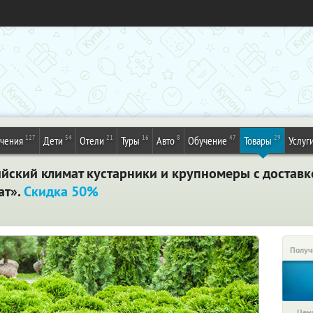
127
54
21
16
8
47
29
ечения
Дети
Отели
Туры
Авто
Обучение
Товары
Услуг
ский климат кустарники и крупномеры с доставко
ат».
Скидка 50%
Получ
Цена