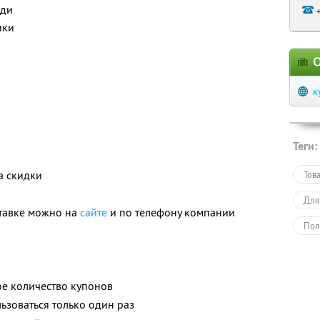
оди
ики
О
к
Теги:
а скидки
Тов
Для
тавке можно на
сайте
и по телефону компании
Пол
е количество купонов
зоваться только один раз