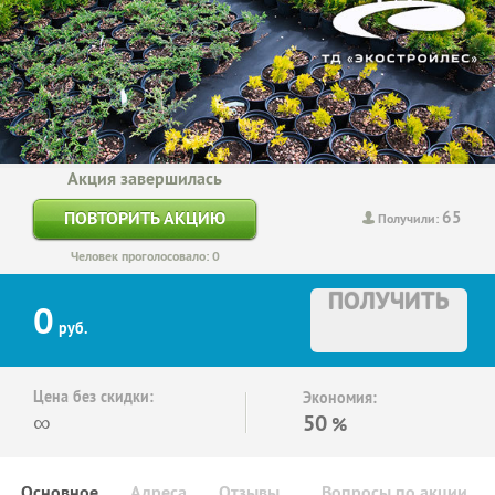
Акция завершилась
65
ПОВТОРИТЬ АКЦИЮ
Получили:
Человек проголосовало: 0
ПОЛУЧИТЬ
0
руб.
Цена без скидки:
Экономия:
∞
50
%
Основное
Адреса
Отзывы
Вопросы по акции