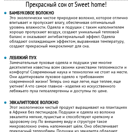
Прекрасный сон от Sweet home!
БАМБУКОВОЕ ВОЛОКНО
Это экологически чистое природное волокно, которое отлично
впитывает и пропускает влагу, обеспечивая оптимальный
уровень влажности. Одеяла и подушки с таким наполнителем
хорошо пропускают воздух, создают уникальный тепловой
баланс и оказывают антибактериальный эффект. Одеяла
обладают охлаждающим эффектом, выравнивая температуру,
создают прекрасный микроклимат для сна.
ЛЕБЯЖИЙ ПУХ
Замечательные пуховые одеяла и подушки уже многие
десятилетия известны всем своими качествами теплоемкости и
комфорта! Современные наука и технологии не стоят на месте.
Они адаптировали пуховое одеяло к требованием
современной жизни! Теперь оно еще легче, еще теплее, еще
уютнее! А что самое главное - изделия из искусственного
лебяжьего пуха гипоаллергенны и доступны по цене.
ЭВКАЛИПТОВОЕ ВОЛОКНО
Этот экологически чистый продукт выращивают на плантациях
в Африке без пестицидов. Подушки и одеяла из волокна
эвкалипта мягкие, пушистые и способствуют крепкому и
здоровому сну. По внешнему виду и структуре такое
микроволокно очень напоминает шёлк. Оно обеспечивает
прекрасный теплообмен. Подушки из эвкалипта обладают