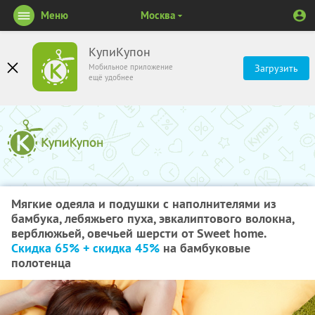
Меню
Москва
КупиКупон
Мобильное приложение
Загрузить
ещё удобнее
Мягкие одеяла и подушки с наполнителями из
бамбука, лебяжьего пуха, эвкалиптового волокна,
верблюжьей, овечьей шерсти от Sweet home.
Скидка 65% + скидка 45%
на бамбуковые
полотенца