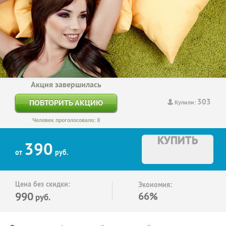
Акция завершилась
303
ПОВТОРИТЬ АКЦИЮ
Купили:
Человек проголосовало: 8
КУПИТЬ
390
от
руб.
Цена без скидки:
Экономия:
990
66%
руб.