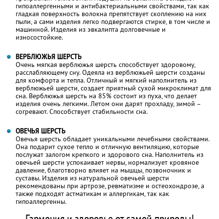
гипоаллергенными и антибактериальными свойствами, так как
гладкая поверхность волокна препятствует скоплению на них
пыли, а сами изделия легко подвергаются стирке, в том числе и
машинной. Изделия из эвкалипта долговечные и
износостойкие.
ВЕРБЛЮЖЬЯ ШЕРСТЬ
Очень мягкая верблюжья шерсть способствует здоровому,
расслабляющему сну. Одеяла из верблюжьей шерсти созданы
для комфорта и тепла. Отличный и мягкий наполнитель из
верблюжьей шерсти, создает приятный сухой микроклимат для
сна. Верблюжья шерсть на 85% состоит из пуха, что делает
изделия очень легкими. Летом они дарят прохладу, зимой –
согревают. Способствует стабильности сна.
ОВЕЧЬЯ ШЕРСТЬ
Овечья шерсть обладает уникальными лечебными свойствами.
Она подарит сухое тепло и отличную вентиляцию, которые
послужат залогом крепкого и здорового сна. Наполнитель из
овечьей шерсти успокаивает нервы, нормализует кровяное
давление, благотворно влияет на мышцы, позвоночник и
суставы. Изделия из натуральной овечьей шерсти
рекомендованы при артрозе, ревматизме и остеохондрозе, а
также подходят астматикам и аллергикам, так как
гипоаллергенны.
Гармония и здоровье от самой природы!