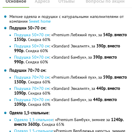
Основное
Адреса
Отзывы
Вопросы по акции
Мягкие одеяла и подушки с натуральными наполнителями от
компании
Sweet home
Подушки 50×70 см:
Подушка 50×70 см
: «Premium Лебяжий пух», за
540р. вместо
1350р.
Скидка 60%
Подушка 50×70 см
: «Standard Эвкалипт», за
390р. вместо
990р.
Скидка 60%
Подушка 50×70 см
: «Standard Бамбук», за
390р. вместо
990р.
Скидка 60%
Подушки 70×70 см:
Подушка 70×70 см
: «Premium Лебяжий пух», за
590р. вместо
1500р.
Скидка 60%
Подушка 70×70 см
: «Standard Эвкалипт», за
440р. вместо
1090р.
Скидка 60%
Подушка 70×70 см
: «Standard Бамбук», за
440р. вместо
1090р.
Скидка 60%
Одеяла 1,5-спальные:
Одеяло 1,5-спальное
: «Premium Бамбук», зимнее за
1240р.
вместо 3600р.
Скидка 65%
Одеяло 1,5-спальное
:«Premium Верблюжья шерсть», зимнее