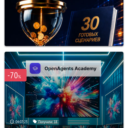
-70
%
04:07:22
Получили:
18