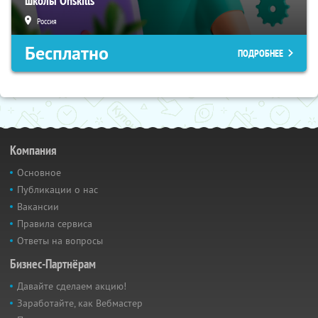
школы Onskills
Россия
Бесплатно
ПОДРОБНЕЕ
Компания
Основное
Публикации о нас
Вакансии
Правила сервиса
Ответы на вопросы
Бизнес-Партнёрам
Давайте сделаем акцию!
Заработайте, как Вебмастер