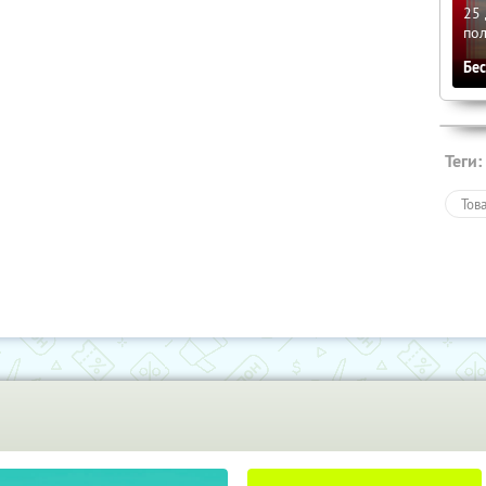
25 
по
Бе
Теги:
Тов