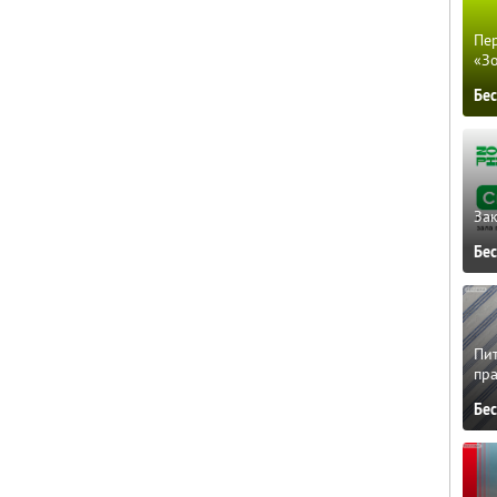
Пер
«З
Бе
Зак
Бе
Пит
пра
Бе