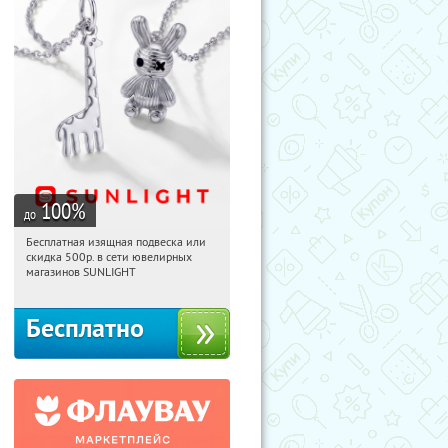
100
%
до
Бесплатная изящная подвеска или
04:45:57
Получили:
73
скидка 500р. в сети ювелирных
Россия
магазинов SUNLIGHT
Бесплатно