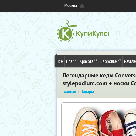
Москва
32
91
80
Все
Еда
Красота
Здоровье
Развл
Легендарные кеды Converse
stylepodium.com + носки C
Главная
Товары