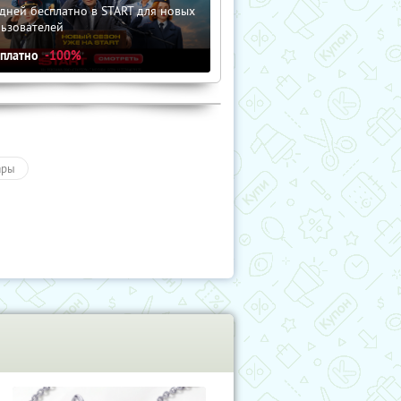
дней бесплатно в START для новых
льзователей
сплатно
-100%
ары