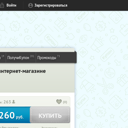
Войти
Зарегистрироваться
19
201
73
и
ПолучиКупон
Промокоды
интернет-магазине
263
(0)
и:
260
КУПИТЬ
руб.
 без скидки: