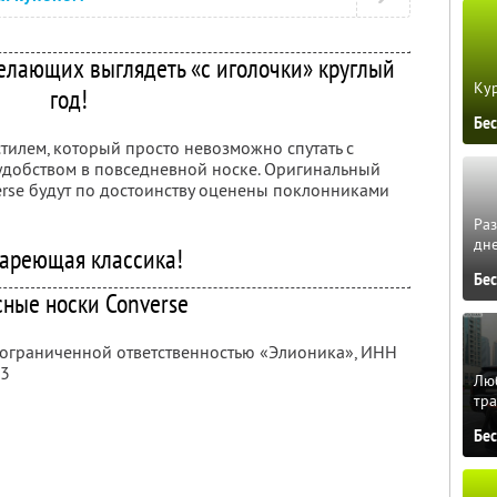
елающих выглядеть «с иголочки» круглый
Кур
год!
Бе
тилем, который просто невозможно спутать с
удобством в повседневной носке. Оригинальный
erse будут по достоинству оценены поклонниками
Ра
дне
ареющая классика!
Бе
сные носки Converse
с ограниченной ответственностью «Элионика»,
ИНН
13
Люб
тра
Бе