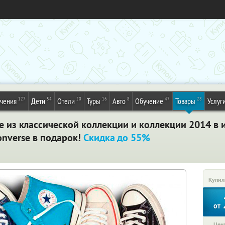
127
54
20
16
8
47
28
ечения
Дети
Отели
Туры
Авто
Обучение
Товары
Услуг
 из классической коллекции и коллекции 2014 в 
onverse в подарок!
Скидка до 55%
Купил
от
Цена