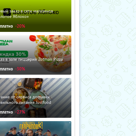
вый заказ в сети магазинов
олотое Яблоко»
сплатно
-20%
аз в зале пиццерий Zotman Pizza
сплатно
-30%
ание от сервиса доставки
вильного питания Justfood
сплатно
-27%