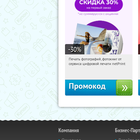
-30
%
Печать фотографий, фотокниг от
04:45:57
Получили:
4
сервиса цифровой печати netPrint
Россия
Промокод
Компания
Бизнес-Пар
Основное
Давайте сд