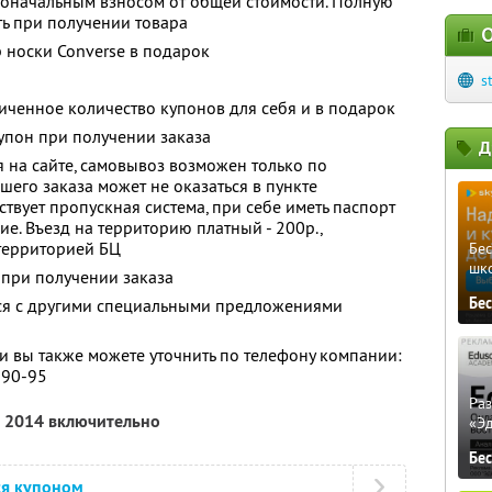
воначальным взносом от общей стоимости. Полную
ь при получении товара
О
 носки Converse в подарок
s
ченное количество купонов для себя и в подарок
упон при получении заказа
Д
на сайте, самовывоз возможен только по
ашего заказа может не оказаться в пункте
твует пропускная система, при себе иметь паспорт
е. Въезд на территорию платный - 200р.,
 территорией БЦ
Бе
шк
 при получении заказа
Бе
тся с другими специальными предложениями
 вы также можете уточнить по телефону компании:
-90-95
Ра
а 2014 включительно
«Э
Бе
ся купоном