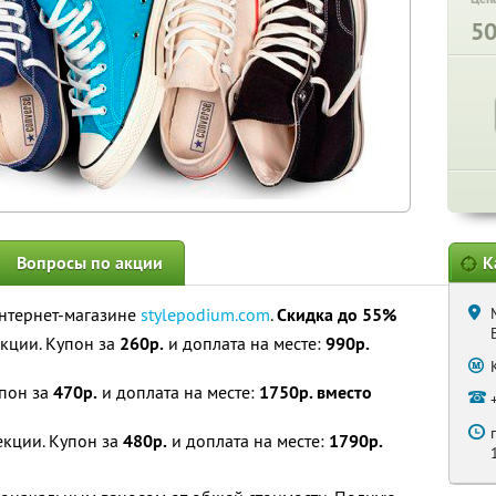
5
Вопросы по акции
К
интернет-магазине
stylepodium.com
.
Скидка до 55%
екции. Купон за
260р.
и доплата на месте:
990р.
упон за
470р.
и доплата на месте:
1750р. вместо
екции. Купон за
480р.
и доплата на месте:
1790р.