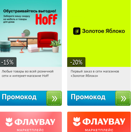
-15
%
-20
%
Любые товары во всей розничной
Первый заказ в сети магазинов
04:45:57
Получили:
83
04:45:57
Получи первым!
сети и интернет-магазине Hoff
«Золотое Яблоко»
Москва, 1-й Волоколамский проезд,
Россия
10с1
Промокод
Промокод