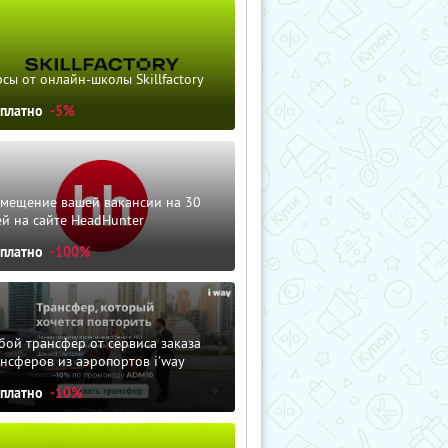
сы от онлайн-школы Skillfactory
сплатно
-5%
змещение вашей вакансии на 30
й на сайте HeadHunter
сплатно
-100%
ой трансфер от сервиса заказа
нсферов из аэропортов i'way
сплатно
-10%