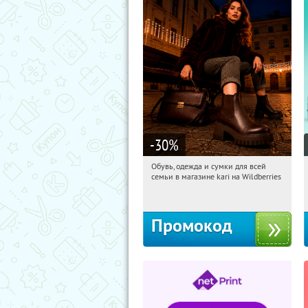
-30
%
Обувь, одежда и сумки для всей
04:45:57
Получили:
30
семьи в магазине kari на Wildberries
Россия
Промокод