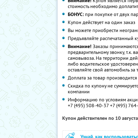
Внимание!
Купон является пер
стоимость необходимо доплатит
БОНУС:
при покупке от двух пар
Купон действует на один заказ
Вы можете приобрести неограни
Предъявляйте распечатанный к
Внимание!
Заказы принимаются 
предварительному звонку, т.к. в
самовывоза. На территории дейс
либо водительское удостоверени
оставляйте свой автомобиль за
Доплата за товар производится
Скидка по купону не суммируе
компании
Информацию по условиям акции
+7 (495) 508-40-37 +7 (495) 764
Купон действителен по 10 август
Узнай, как воспользовать