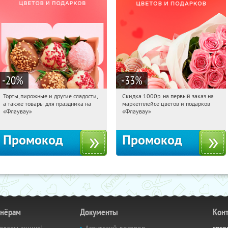
-20
%
-33
%
Торты, пирожные и другие сладости,
Скидка 1000р. на первый заказ на
04:45:57
Получили:
6
04:45:57
Получили:
18
а также товары для праздника на
маркетплейсе цветов и подарков
Россия
Россия
«Флаувау»
«Флаувау»
Промокод
Промокод
тнёрам
Документы
Кон
елаем акцию!
Агентский договор