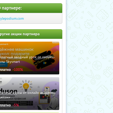
 партнере:
tylepodium.com
ругие акции партнера
сплатный вводный урок от онлайн-
олы Skysmart
сплатно
-100%
зличные курсы от онлайн-академии
дюсон»
сплатно
-5%