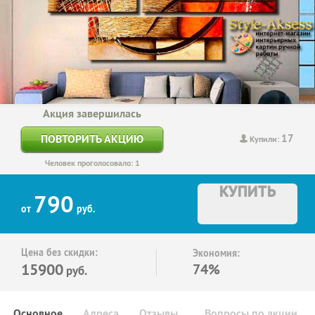
Акция завершилась
17
ПОВТОРИТЬ АКЦИЮ
Купили:
Человек проголосовало: 1
КУПИТЬ
790
от
руб.
Цена без скидки:
Экономия:
15900
74%
руб.
Основное
Адреса
Отзывы
Вопросы по акции