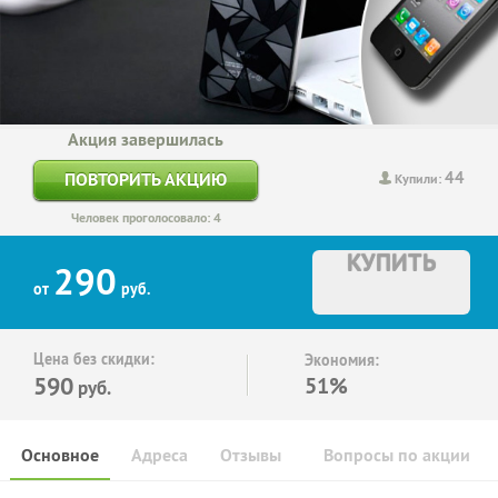
Акция завершилась
44
ПОВТОРИТЬ АКЦИЮ
Купили:
Человек проголосовало: 4
КУПИТЬ
290
от
руб.
Цена без скидки:
Экономия:
590
51%
руб.
Основное
Адреса
Отзывы
Вопросы по акции