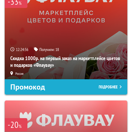
-33
%
12:24:55
Получили:
18
Скидка 1000р. на первый заказ на маркетплейсе цветов
и подарков «Флаувау»
Россия
Промокод
ПОДРОБНЕЕ
-20
%