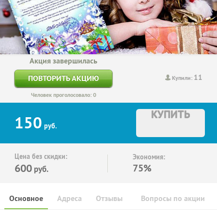
Акция завершилась
11
ПОВТОРИТЬ АКЦИЮ
Купили:
Человек проголосовало: 0
КУПИТЬ
150
руб.
Цена без скидки:
Экономия:
600
75%
руб.
Основное
Адреса
Отзывы
Вопросы по акции