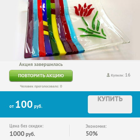
Акция завершилась
16
ПОВТОРИТЬ АКЦИЮ
Купили:
Человек проголосовало: 0
КУПИТЬ
100
от
руб.
Цена без скидки:
Экономия:
1000
50%
руб.