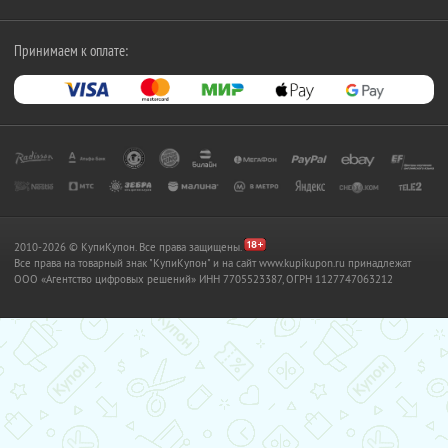
Принимаем к оплате:
2010-2026 © КупиКупон. Все права защищены.
Все права на товарный знак "КупиКупон" и на сайт www.kupikupon.ru принадлежат
OOO «Агентство цифровых решений» ИНН 7705523387, ОГРН 1127747063212