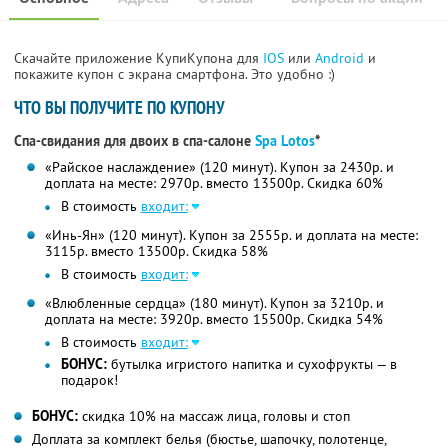
Скачайте приложение КупиКупона для
IOS
или
Android
и
покажите купон с экрана смартфона. Это удобно :)
ЧТО ВЫ ПОЛУЧИТЕ ПО КУПОНУ
Спа-свидания для двоих в спа-салоне
Spa Lotos
*
«Райское наслаждение» (120 минут). Купон за 2430р. и
доплата на месте: 2970р. вместо 13500р. Скидка 60%
В стоимость
входит:
«Инь-Ян» (120 минут). Купон за 2555р. и доплата на месте:
3115р. вместо 13500р. Скидка 58%
В стоимость
входит:
«Влюбленные сердца» (180 минут). Купон за 3210р. и
доплата на месте: 3920р. вместо 15500р. Скидка 54%
В стоимость
входит:
БОНУС:
бутылка игристого напитка и сухофрукты — в
подарок!
БОНУС:
скидка 10% на массаж лица, головы и стоп
Доплата за комплект белья (бюстье, шапочку, полотенце,