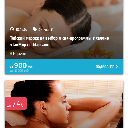
10:15:06
Купили:
35
Тайский массаж на выбор и спа-программы в салоне
«ТайМир» в Марьино
Марьино
900
ПОДРОБНЕЕ
от
руб.
до
28000
руб.
74
%
до