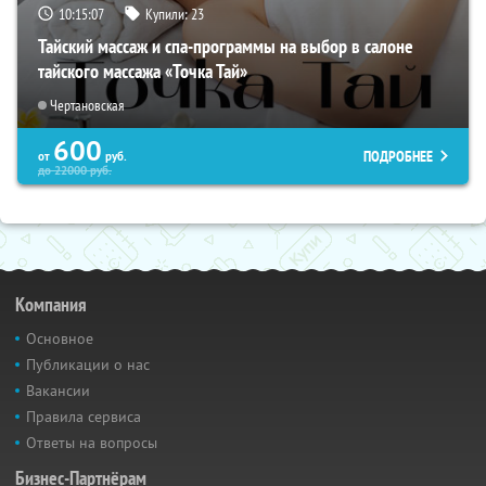
10:15:06
Купили:
23
Тайский массаж и спа-программы на выбор в салоне
тайского массажа «Точка Тай»
Чертановская
600
ПОДРОБНЕЕ
от
руб.
до
22000
руб.
Компания
Основное
Публикации о нас
Вакансии
Правила сервиса
Ответы на вопросы
Бизнес-Партнёрам