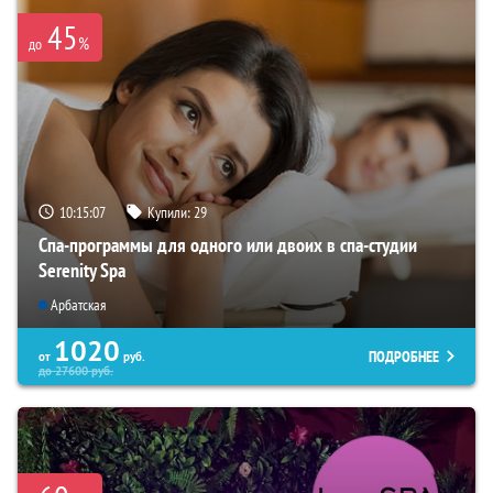
45
%
до
10:15:06
Купили:
29
Спа-программы для одного или двоих в спа-студии
Serenity Spa
Арбатская
1020
ПОДРОБНЕЕ
от
руб.
до
27600
руб.