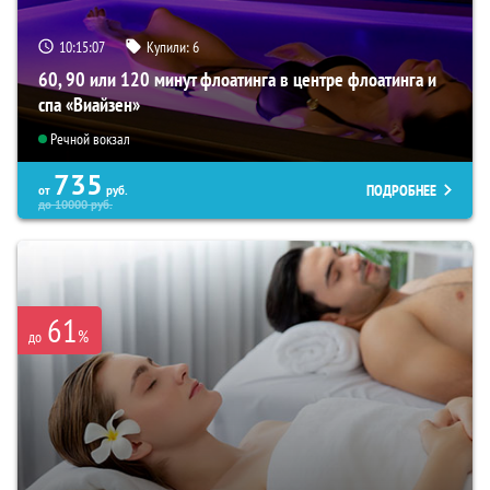
10:15:06
Купили:
6
60, 90 или 120 минут флоатинга в центре флоатинга и
спа «Виайзен»
Речной вокзал
735
ПОДРОБНЕЕ
от
руб.
до
10000
руб.
61
%
до