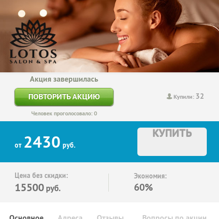
Акция завершилась
32
ПОВТОРИТЬ АКЦИЮ
Купили:
Человек проголосовало: 0
КУПИТЬ
2430
от
руб.
Цена без скидки:
Экономия:
15500
60%
руб.
Основное
Адреса
Отзывы
Вопросы по акции