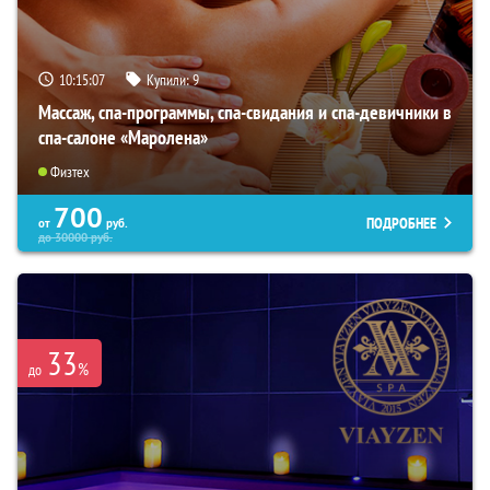
10:15:06
Купили:
9
Массаж, спа-программы, спа-свидания и спа-девичники в
спа-салоне «Маролена»
Физтех
700
ПОДРОБНЕЕ
от
руб.
до
30000
руб.
33
%
до