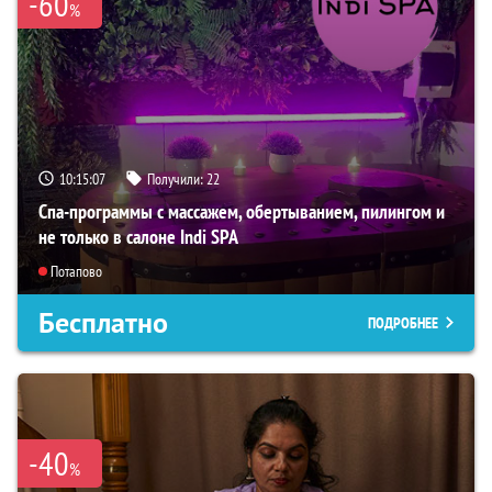
-60
%
10:15:06
Получили:
22
Спа-программы с массажем, обертыванием, пилингом и
не только в салоне Indi SPA
Потапово
Бесплатно
ПОДРОБНЕЕ
-40
%