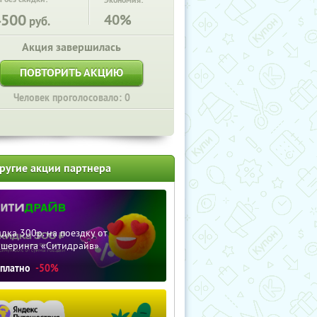
Экономия:
4500
40%
руб.
Акция завершилась
ПОВТОРИТЬ АКЦИЮ
Человек проголосовало: 0
ругие акции партнера
дка 300р. на поездку от
ршеринга «Ситидрайв»
сплатно
-50%