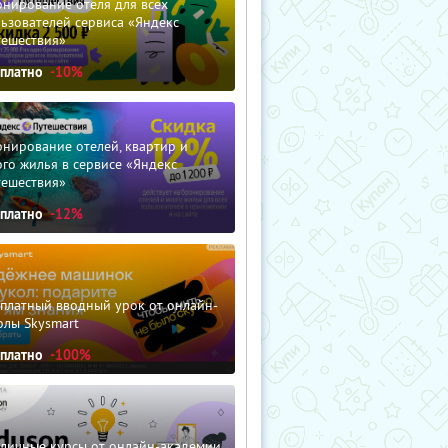
нирование отеля для всех
ьзователей сервиса «Яндекс
тешествия»
сплатно
-10%
нирование отелей, квартир и
го жилья в сервисе «Яндекс
тешествия»
сплатно
-12%
сплатный вводный урок от онлайн-
олы Skysmart
сплатно
-100%
зличные курсы от онлайн-академии