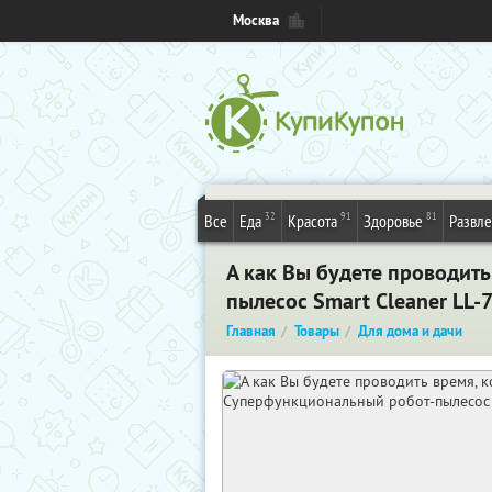
Москва
32
91
81
Все
Еда
Красота
Здоровье
Развл
А как Вы будете проводит
пылесос Smart Cleaner LL-7
Главная
Товары
Для дома и дачи