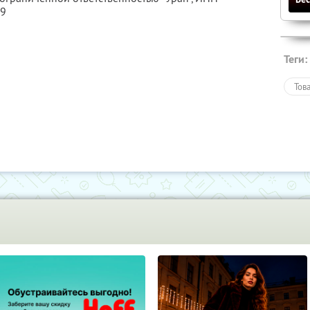
29
Теги:
Тов