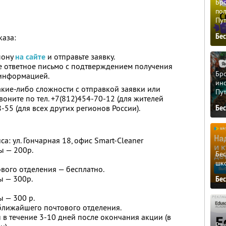
Бро
пол
Пу
Бе
каза:
пону
на сайте
и отправьте заявку.
те ответное письмо с подтверждением получения
Бро
 информацией.
ино
 какие-либо сложности с отправкой заявки или
Пу
воните по тел. +7(812)454-70-12 (для жителей
-55 (для всех других регионов России).
Бе
а: ул. Гончарная 18, офис Smart-Cleaner
ы — 200р.
Бе
шк
вого отделения — бесплатно.
ы — 300р.
Бе
ы — 300 р.
ближайшего почтового отделения.
 в течение 3-10 дней после окончания акции (в
Ра