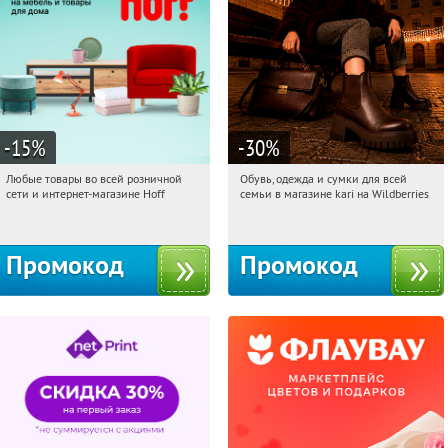
-15
%
-30
%
Любые товары во всей розничной
Обувь, одежда и сумки для всей
06:30:04
Получили:
83
06:30:04
Получили:
32
сети и интернет-магазине Hoff
семьи в магазине kari на Wildberries
Москва, 1-й Волоколамский проезд,
Россия
10с1
Промокод
Промокод