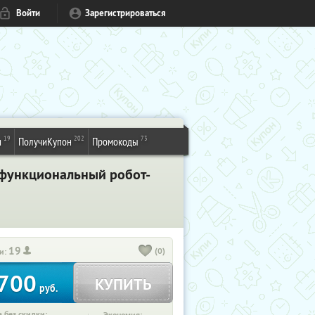
Войти
Зарегистрироваться
19
202
73
и
ПолучиКупон
Промокоды
ерфункциональный робот-
19
(0)
и:
700
КУПИТЬ
руб.
 без скидки: