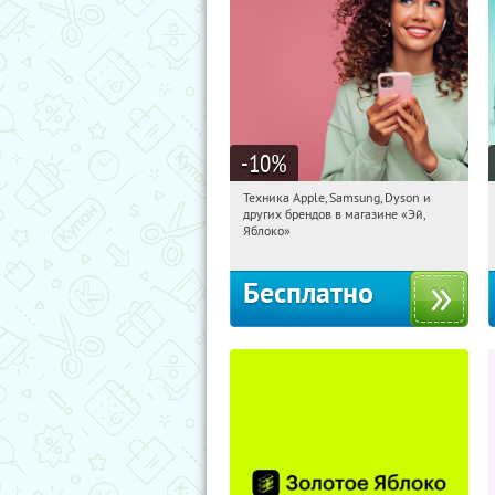
-10
%
Техника Apple, Samsung, Dyson и
06:30:04
Получи первым!
других брендов в магазине «Эй,
Багратионовская
Яблоко»
Бесплатно