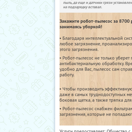
пыль, да еще и датчики грязи установле
на подзарядку вставал.
Закажите робот-пылесос за 8700 р
занимаясь уборкой!
• Благодаря интеллектуальной сис
любое загрязнение, проанализиро
этого загрязнения.
• Робот-пылесос не только уберет 
антибактериальную обработку. Вре
удобно для Вас, пылесос сам спра
работу.
• Чтобы производить эффективную
даже в самых труднодоступных ме
боковая щетка, а также тряпка дл
• Робот-пылесос снабжен фильтр
загрязнения, которые не попадают
Услуги предоставляет: Общество с