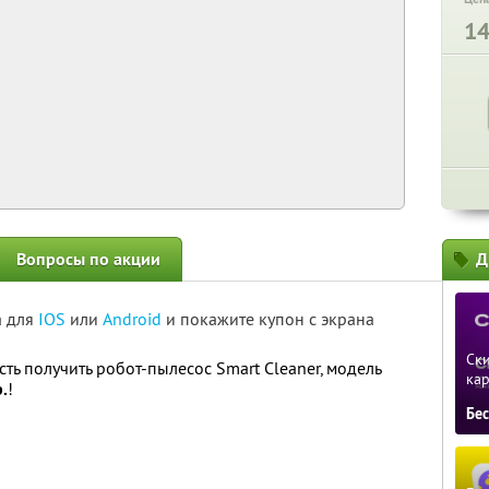
1
Вопросы по акции
Д
а для
IOS
или
Android
и покажите купон с экрана
Ски
ь получить робот-пылесос Smart Cleaner, модель
ка
.
!
Бе