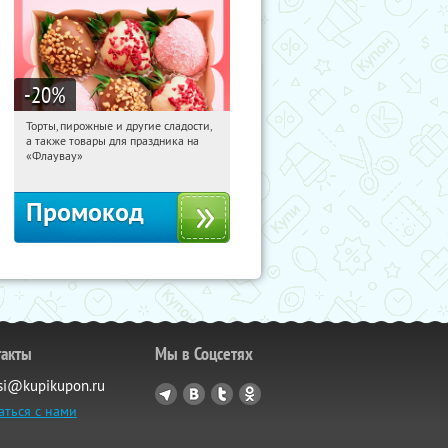
-20
%
Торты, пирожные и другие сладости,
06:30:04
Получили:
6
а также товары для праздника на
Россия
«Флаувау»
Промокод
такты
Мы в Соцсетях
si@kupikupon.ru
аться с нами