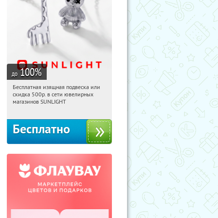
100
%
до
Бесплатная изящная подвеска или
06:30:04
Получили:
74
скидка 500р. в сети ювелирных
Россия
магазинов SUNLIGHT
Бесплатно