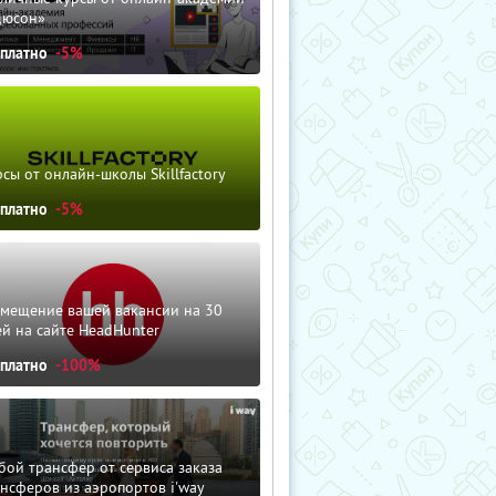
дюсон»
сплатно
-5%
сы от онлайн-школы Skillfactory
сплатно
-5%
змещение вашей вакансии на 30
й на сайте HeadHunter
сплатно
-100%
ой трансфер от сервиса заказа
нсферов из аэропортов i'way