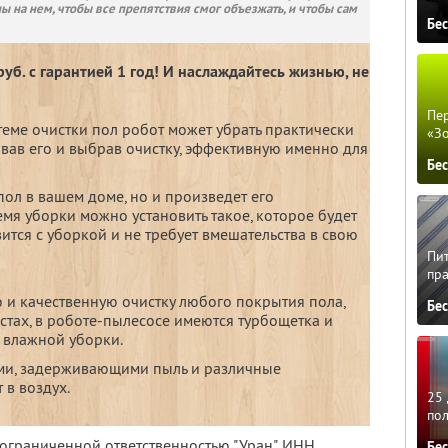
ны на нем, чтобы все препятствия смог объезжать, и чтобы сам
Бе
уб. с гарантией 1 год! И наслаждайтесь жизнью, не
Пер
теме очистки пол робот может убрать практически
«З
вав его и выбрав очистку, эффективную именно для
Бе
пол в вашем доме, но и произведет его
мя уборки можно установить такое, которое будет
вится с уборкой и не требует вмешательства в свою
Пит
пра
 и качественную очистку любого покрытия пола,
Бе
стах, в роботе-пылесосе имеются турбощетка и
я влажной уборки.
ами, задерживающими пыль и различные
 в воздух.
25 
по
 ограниченной ответственностью "Уран",
ИНН
Бе