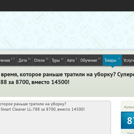
127
54
20
16
8
47
29
ечения
Дети
Отели
Туры
Авто
Обучение
Товары
Услуг
ь время, которое раньше тратили на уборку? Суп
88 за 8700, вместо 14500!
Купил
8
Цена