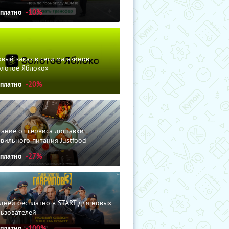
сплатно
-10%
вый заказ в сети магазинов
олотое Яблоко»
сплатно
-20%
ание от сервиса доставки
вильного питания Justfood
сплатно
-27%
дней бесплатно в START для новых
льзователей
сплатно
-100%