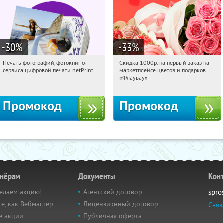
-30
%
-33
%
Печать фотографий, фотокниг от
Скидка 1000р. на первый заказ на
06:30:04
Получили:
4
06:30:04
Получили:
18
сервиса цифровой печати netPrint
маркетплейсе цветов и подарков
Россия
Россия
«Флаувау»
Промокод
Промокод
тнёрам
Документы
Кон
елаем акцию!
Агентский договор
spro
е, как Вебмастер
Лицензионный договор
Связ
е акции
Публичная оферта