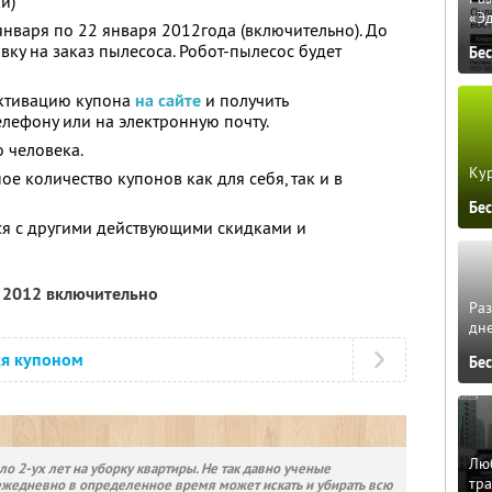
и)
«Э
января по 22 января 2012года (включительно). До
вку на заказ пылесоса. Робот-пылесос будет
Бе
активацию купона
на сайте
и получить
лефону или на электронную почту.
 человека.
Кур
е количество купонов как для себя, так и в
Бе
ся с другими действующими скидками и
я 2012 включительно
Ра
дне
ся купоном
Бе
Люб
о 2-ух лет на уборку квартиры. Не так давно ученые
тра
ежедневно в определенное время может искать и убирать всю