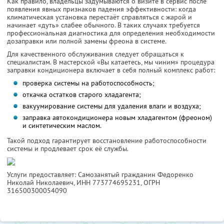
Как правило, владельцы задумываются о визите в сервис после
появления явных признаков падения эффективности: когда
климатическая установка перестаёт справляться с жарой и
начинает «дуть» слабее обычного. В таких случаях требуется
профессиональная диагностика для определения необходимости
дозаправки или полной замены фреона в системе.
Для качественного обслуживания следует обращаться к
специалистам. В мастерской «Вы катаетесь, мы чиним» процедура
заправки кондиционера включает в себя полный комплекс работ:
проверка системы на работоспособность;
откачка остатков старого хладагента;
вакуумирование системы для удаления влаги и воздуха;
заправка автокондиционера новым хладагентом (фреоном)
и синтетическим маслом.
Такой подход гарантирует восстановление работоспособности
системы и продлевает срок её службы.
Услуги предоставляет: Самозанятый гражданин Федоренко
Николай Николаевич,
ИНН 773774695231
, ОГРН
316500300054090