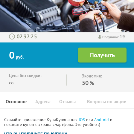
19
:
:
Получили:
0
руб.
Цена без скидки:
Экономия:
∞
50
%
Основное
Адреса
Отзывы
Вопросы по акции
Скачайте приложение КупиКупона для
IOS
или
Android
и
покажите купон с экрана смартфона. Это удобно :)