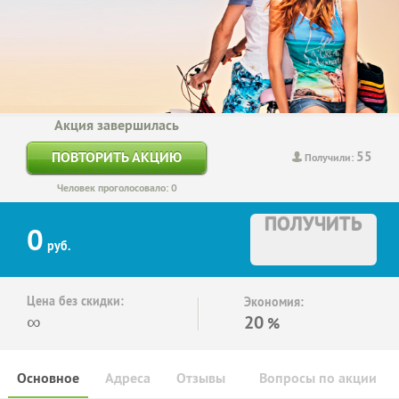
Акция завершилась
55
ПОВТОРИТЬ АКЦИЮ
Получили:
Человек проголосовало: 0
ПОЛУЧИТЬ
0
руб.
Цена без скидки:
Экономия:
∞
20
%
Основное
Адреса
Отзывы
Вопросы по акции