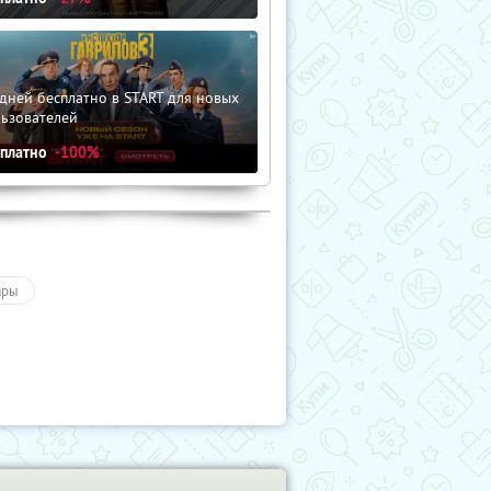
дней бесплатно в START для новых
льзователей
сплатно
-100%
ары