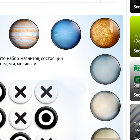
Бе
Пер
«З
Бе
то набор магнитов, состоящий
 недели, месяцы и
Зак
Бе
Пит
пра
Бе