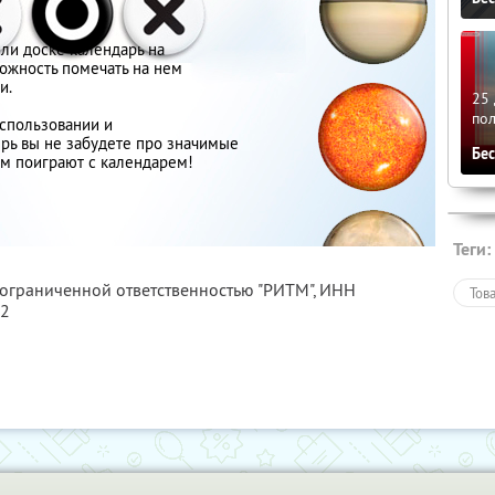
и доске календарь на
ожность помечать на нем
и.
25 
по
спользовании и
рь вы не забудете про значимые
Бе
ем поиграют с календарем!
Теги:
 ограниченной ответственностью "РИТМ",
ИНН
Тов
32