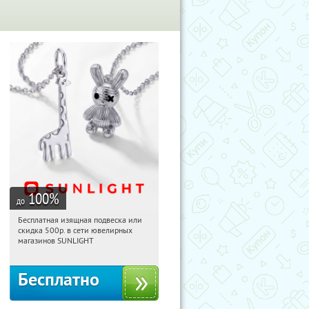
100
%
до
Бесплатная изящная подвеска или
22:31:47
Получили:
73
скидка 500р. в сети ювелирных
Россия
магазинов SUNLIGHT
Бесплатно