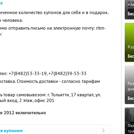
ов
«Э
ченное количество купонов для себя и в подарок.
Бе
 человека.
мо отправить письмо на электронную почту: ritm-
:
Кур
Бе
тел: +7(8482)53-33-19, +7(8482)39-53-33
тавка. Стоимость доставки - согласно тарифам
Ра
дне
ь товар самовывозом: г. Тольятти, 17 квартал, ул.
Бе
ый вход, 2 этаж, офис 201
ля 2012 включительно
Люб
ся купоном
тра