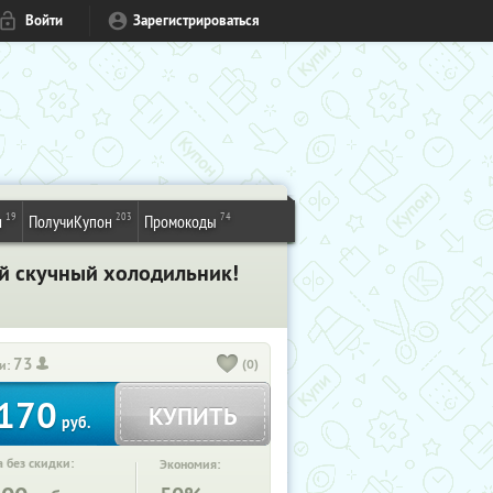
Войти
Зарегистрироваться
19
203
74
и
ПолучиКупон
Промокоды
ой скучный холодильник!
73
(0)
и:
170
КУПИТЬ
руб.
 без скидки:
Экономия: