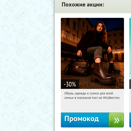
Похожие акции:
-30
%
Обувь, одежда и сумки для всей
22:31:47
Получили:
30
семьи в магазине kari на Wildberries
Россия
Промокод