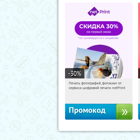
-30
%
Печать фотографий, фотокниг от
22:31:47
Получили:
4
сервиса цифровой печати netPrint
Россия
Промокод