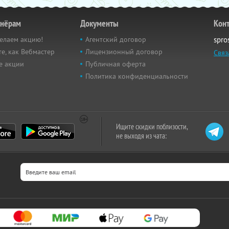
тнёрам
Документы
Кон
елаем акцию!
Агентский договор
spro
е, как Вебмастер
Лицензионный договор
Связ
е акции
Публичная оферта
Политика конфиденциальности
Ищите скидки поблизости,
не выходя из чата: