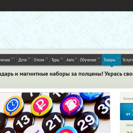
127
54
21
16
8
47
29
ечения
Дети
Отели
Туры
Авто
Обучение
Товары
Услуг
дарь и магнитные наборы за полцены! Укрась св
Купил
от
Цена