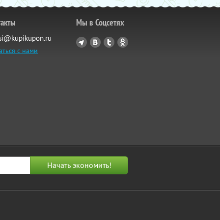
такты
Мы в Соцсетях
si@kupikupon.ru
аться с нами