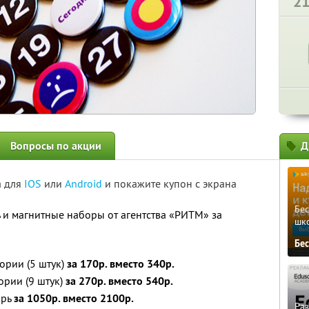
2
Вопросы по акции
Д
а для
IOS
или
Android
и покажите купон с экрана
Бе
и магнитные наборы от агентства «РИТМ» за
шк
Бе
ории (5 штук)
за 170р. вместо 340р.
ории (9 штук)
за 270р. вместо 540р.
арь
за 1050р. вместо 2100р.
Ра