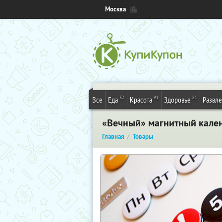
Москва
32
91
81
Все
Еда
Красота
Здоровье
Развл
«Вечный» магнитный кален
Главная
Товары