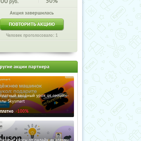
100
50%
руб.
Акция завершилась
ПОВТОРИТЬ АКЦИЮ
Человек проголосовало: 1
ругие акции партнера
сплатный вводный урок от онлайн-
олы Skysmart
сплатно
-100%
зличные курсы от онлайн-академии