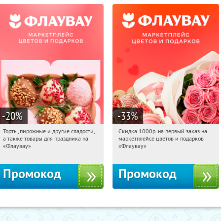
-20
%
-33
%
Торты, пирожные и другие сладости,
Скидка 1000р. на первый заказ на
22:31:47
Получили:
6
22:31:47
Получили:
18
а также товары для праздника на
маркетплейсе цветов и подарков
Россия
Россия
«Флаувау»
«Флаувау»
Промокод
Промокод