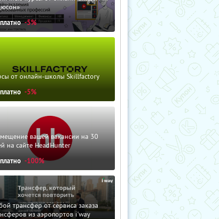
дюсон»
сплатно
-5%
сы от онлайн-школы Skillfactory
сплатно
-5%
змещение вашей вакансии на 30
й на сайте HeadHunter
сплатно
-100%
ой трансфер от сервиса заказа
нсферов из аэропортов i'way