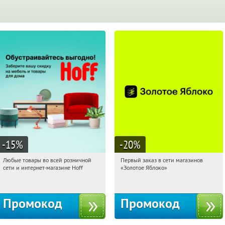
-15
%
-20
%
Любые товары во всей розничной
Первый заказ в сети магазинов
22:31:47
Получили:
83
22:31:47
Получи первым!
сети и интернет-магазине Hoff
«Золотое Яблоко»
Москва, 1-й Волоколамский проезд,
Россия
10с1
Промокод
Промокод