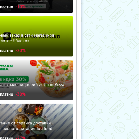
сплатно
-10%
вый заказ в сети магазинов
олотое Яблоко»
сплатно
-20%
аз в зале пиццерий Zotman Pizza
сплатно
-30%
ание от сервиса доставки
вильного питания Justfood
сплатно
-27%