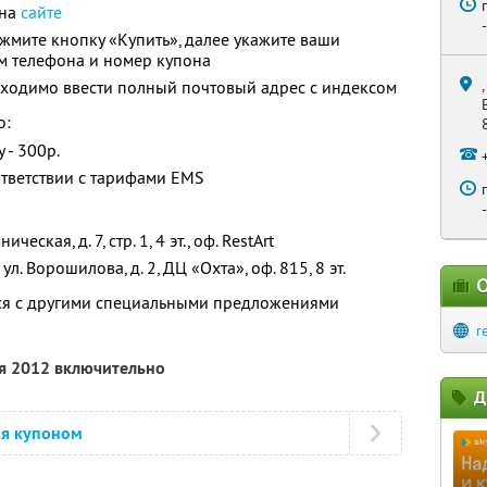
 на
сайте
жмите кнопку «Купить», далее укажите ваши
м телефона и номер купона
бходимо ввести полный почтовый адрес с индексом
о:
 - 300р.
ответствии с тарифами EMS
еская, д. 7, стр. 1, 4 эт., оф. RestArt
л. Ворошилова, д. 2, ДЦ «Охта», оф. 815, 8 эт.
О
тся с другими специальными предложениями
r
ря 2012 включительно
Д
ся купоном