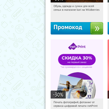
Обувь, одежда и сумки для всей
07:45:53
Получили:
30
семьи в магазине kari на Wildberries
Россия
Промокод
-30
%
Печать фотографий, фотокниг от
07:45:53
Получили:
4
сервиса цифровой печати netPrint
Россия