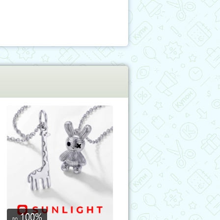
100
%
до