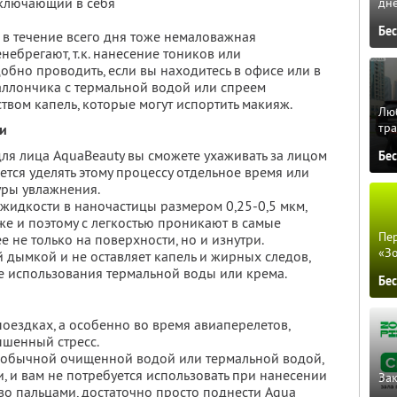
включающий в себя
дне
Бе
в течение всего дня тоже немаловажная
енебрегают, т.к. нанесение тоников или
обно проводить, если вы находитесь в офисе или в
аллончика с термальной водой или спреем
вом капель, которые могут испортить макияж.
Люб
тра
ни
ля лица AquaBeauty вы сможете ухаживать за лицом
Бе
дется уделять этому процессу отдельное время или
уры увлажнения.
жидкости в наночастицы размером 0,25-0,5 мкм,
же и поэтому с легкостью проникают в самые
Пер
 не только на поверхности, но и изнутри.
«З
 дымкой и не оставляет капель и жирных следов,
 использования термальной воды или крема.
Бе
оездках, а особенно во время авиаперелетов,
ышенный стресс.
 обычной очищенной водой или термальной водой,
 и вам не потребуется использовать при нанесении
Зак
во пальцами, достаточно просто поднести Aqua