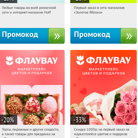
Любые товары во всей розничной
Первый заказ в сети магазинов
07:45:53
Получили:
83
07:45:53
Получи первым!
сети и интернет-магазине Hoff
«Золотое Яблоко»
Москва, 1-й Волоколамский проезд,
Россия
10с1
Промокод
Промокод
-20
%
-33
%
Торты, пирожные и другие сладости,
Скидка 1000р. на первый заказ на
07:45:53
Получили:
6
07:45:53
Получили:
18
а также товары для праздника на
маркетплейсе цветов и подарков
Россия
Россия