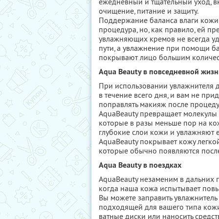
ежедневный и тщательный уход, 
очищение, питание и защиту.
Поддержание баланса влаги кожи 
процедура, но, как правило, ей пр
увлажняющих кремов не всегда уд
пути, а увлажнение при помощи б
покрывают лицо большим количест
Aqua Beauty в повседневной жиз
При использовании увлажнителя д
в течение всего дня, и вам не при
поправлять макияж после процед
AquaBeauty превращает молекулы 
которые в разы меньше пор на ко
глубокие слои кожи и увлажняют ее
AquaBeauty покрывает кожу легкой
которые обычно появляются после
Aqua Beauty в поездках
AquaBeauty незаменим в дальних п
когда наша кожа испытывает пов
Вы можете заправить увлажнитель
подходящей для вашего типа кожи,
ватные диски или наносить средст