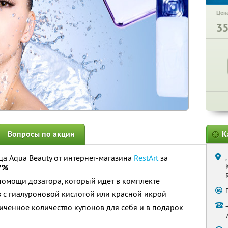
Цена
3
Вопросы по акции
К
а Aqua Beauty от интернет-магазина
RestArt
за
57%
помощи дозатора, который идет в комплекте
з с гиалуроновой кислотой или красной икрой
ченное количество купонов для себя и в подарок