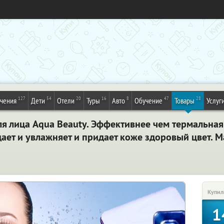
127
54
20
16
8
47
28
ечения
Дети
Отели
Туры
Авто
Обучение
Товары
Услуг
 лица Aqua Beauty. Эффективнее чем термальная в
ает и увлажняет и придает коже здоровый цвет. М
Купил
1