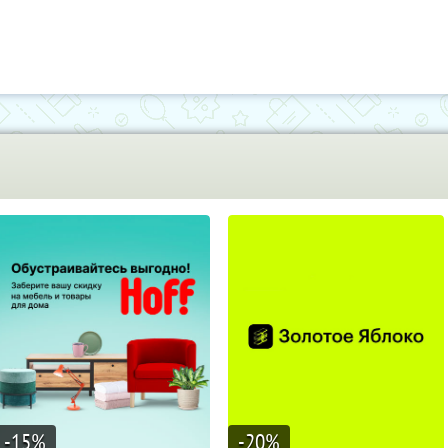
-15
%
-20
%