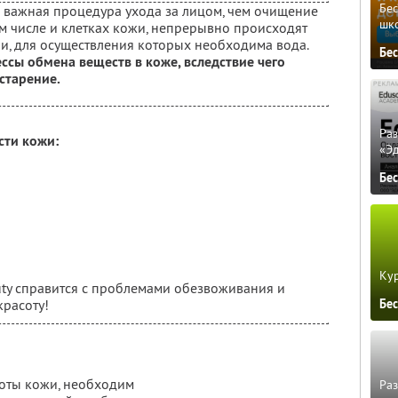
Бе
 важная процедура ухода за лицом, чем очищение
шк
том числе и клетках кожи, непрерывно происходят
, для осуществления которых необходима вода.
Бе
ссы обмена веществ в коже, вследствие чего
старение.
Ра
сти кожи:
«Э
Бе
Кур
ty справится с проблемами обезвоживания и
Бе
красоту!
соты кожи, необходим
Ра