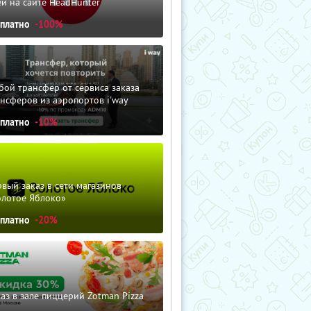
й на сайте HeadHunter
сплатно
-100%
ой трансфер от сервиса заказа
нсферов из аэропортов i'way
сплатно
-10%
вый заказ в сети магазинов
олотое Яблоко»
сплатно
-20%
аз в зале пиццерий Zotman Pizza