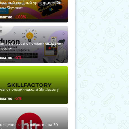
сплатный вводный урок от онлайн-
олы Skysmart
сплатно
-100%
зличные курсы от онлайн-академии
дюсон»
сплатно
-5%
сы от онлайн-школы Skillfactory
сплатно
-5%
змещение вашей вакансии на 30