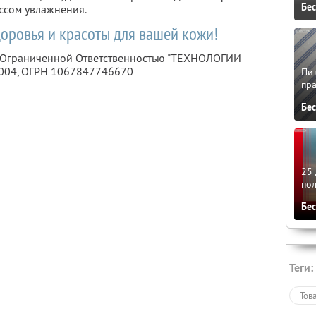
Бе
ессом увлажнения.
доровья и красоты для вашей кожи!
 с Ограниченной Ответственностью "ТЕХНОЛОГИИ
004
, ОГРН 1067847746670
Пит
пра
Бе
25 
по
Бе
Теги:
Тов