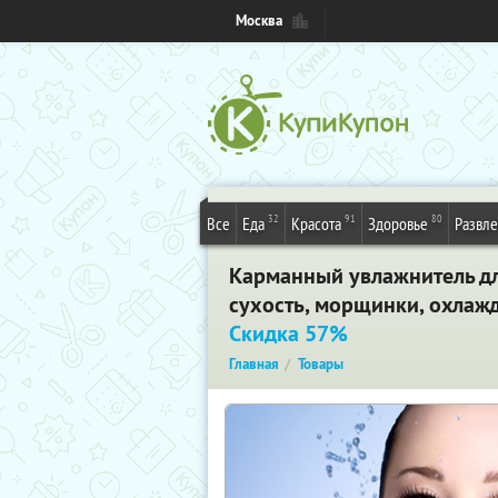
Москва
32
91
80
Все
Еда
Красота
Здоровье
Развл
Карманный увлажнитель для
сухость, морщинки, охлажд
Скидка 57%
Главная
Товары