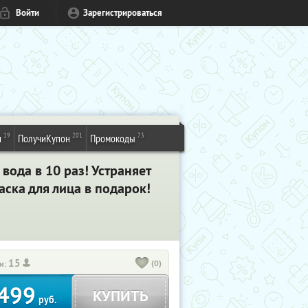
Войти
Зарегистрироваться
19
201
73
и
ПолучиКупон
Промокоды
ода в 10 раз! Устраняет
аска для лица в подарок!
15
(0)
и:
499
КУПИТЬ
руб.