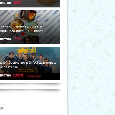
сплатно
-30%
ание от сервиса доставки
вильного питания Justfood
сплатно
-27%
дней бесплатно в START для новых
льзователей
сплатно
-100%
ары