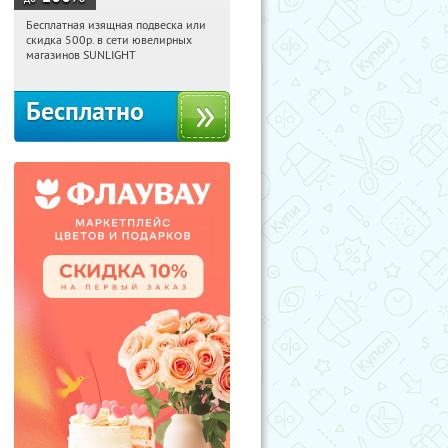
Бесплатная изящная подвеска или
07:45:53
Получили:
73
скидка 500р. в сети ювелирных
Россия
магазинов SUNLIGHT
Бесплатно