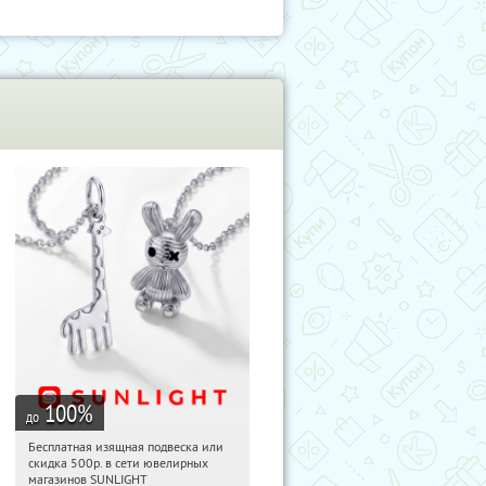
100
%
до
Бесплатная изящная подвеска или
13:03:15
Получили:
73
скидка 500р. в сети ювелирных
Россия
магазинов SUNLIGHT