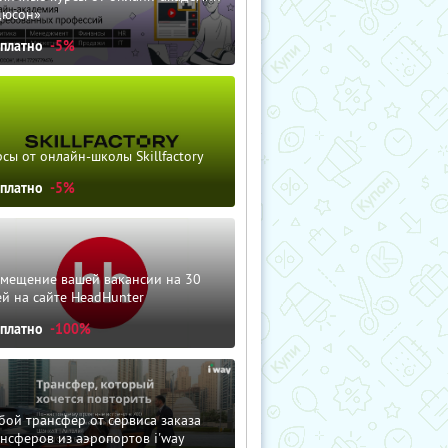
дюсон»
сплатно
-5%
сы от онлайн-школы Skillfactory
сплатно
-5%
змещение вашей вакансии на 30
й на сайте HeadHunter
сплатно
-100%
ой трансфер от сервиса заказа
нсферов из аэропортов i'way