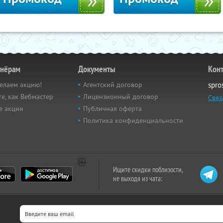
тнёрам
Документы
Кон
елаем акцию!
Агентский договор
spro
е, как Вебмастер
Лицензионный договор
Связ
е акции
Публичная оферта
Политика конфиденциальности
Ищите скидки поблизости,
не выходя из чата: