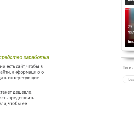
25 
по
Бе
 средство заработка
и есть сайт, чтобы в
Теги:
найти, информацию о
адать интересующие
Тов
станет дешевле!
сть представить
ели, чтобы ее