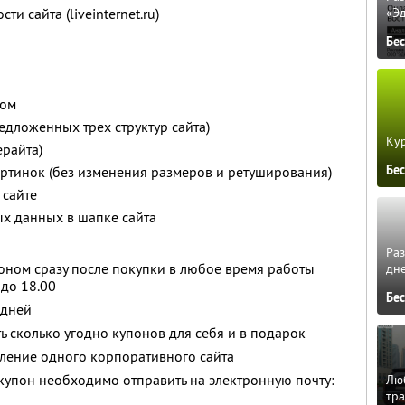
и сайта (liveinternet.ru)
«Э
Бе
том
едложенных трех структур сайта)
Кур
ерайта)
Бе
ртинок (без изменения размеров и ретуширования)
 сайте
ых данных в шапке сайта
Ра
оном сразу после покупки в любое время работы
дне
 до 18.00
Бе
 дней
ь сколько угодно купонов для себя и в подарок
вление одного корпоративного сайта
купон необходимо отправить на электронную почту:
Люб
тра