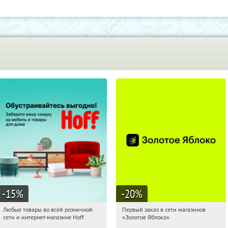
-15
%
-20
%
Любые товары во всей розничной
Первый заказ в сети магазинов
13:03:15
Получили:
83
13:03:15
Получи первым!
сети и интернет-магазине Hoff
«Золотое Яблоко»
Москва, 1-й Волоколамский проезд,
Россия