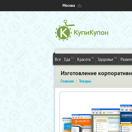
Москва
32
91
81
Все
Еда
Красота
Здоровье
Развл
Изготовление корпоративн
Главная
Товары