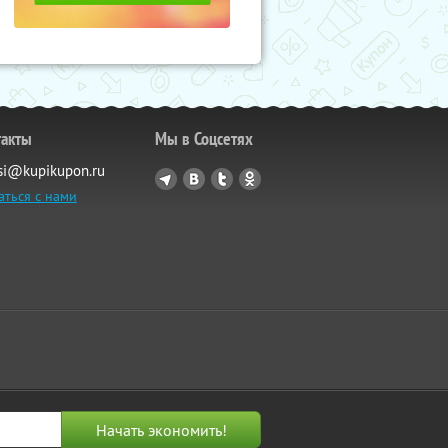
такты
Мы в Соцсетях
si@kupikupon.ru
аться с нами