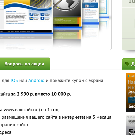
1
Вопросы по акции
Д
а для
IOS
или
Android
и покажите купон с экрана
Бе
сайта
за 2 990 р. вместо 10 000 р.
шк
Бе
а www.вашсайт.ru ) на 1 год
я размещения вашего сайта в интернете) на 3 месяца
траниц сайта
дреса
Ра