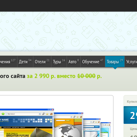
127
54
21
16
8
47
29
ечения
Дети
Отели
Туры
Авто
Обучение
Товары
Услуг
ого сайта
за 2 990 р. вместо
10 000
р.
Купил
2
Цена