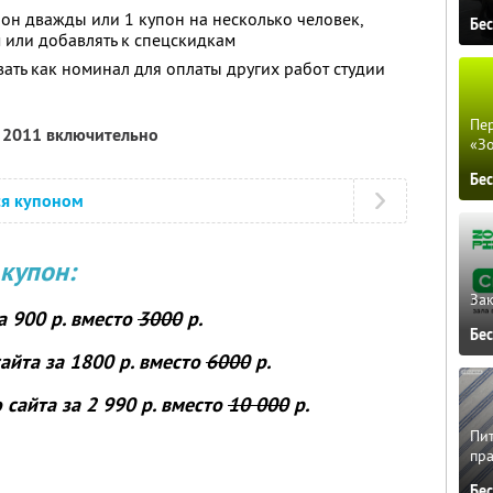
он дважды или 1 купон на несколько человек,
Бе
 или добавлять к спецскидкам
ть как номинал для оплаты других работ студии
Пер
я 2011 включительно
«З
Бе
ся купоном
купон:
Зак
а 900 р. вместо
3000
р.
Бе
сайта
за 1800 р. вместо
6000
р.
о сайта
за 2 990 р. вместо
10 000
р.
Пит
пра
Бе