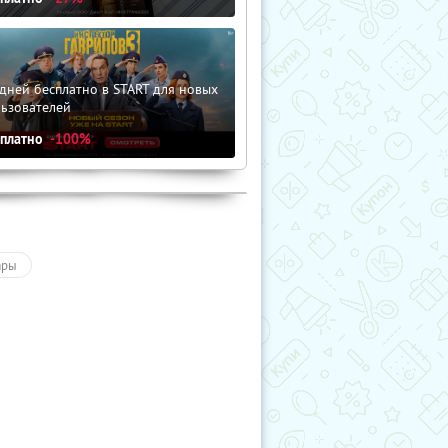
дней бесплатно в START для новых
льзователей
сплатно
-100%
ары