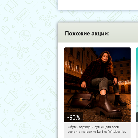
Похожие акции:
-30
%
Обувь, одежда и сумки для всей
13:03:15
Получили:
31
семьи в магазине kari на Wildberries
Россия