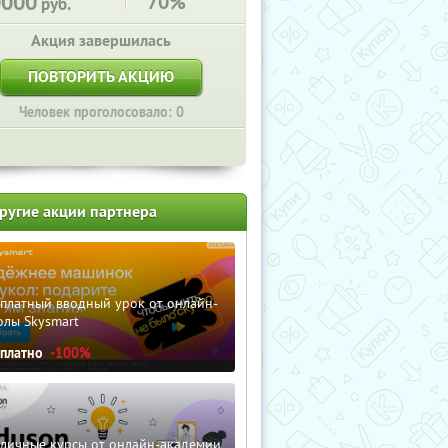
0000
70%
руб.
Акция завершилась
ПОВТОРИТЬ АКЦИЮ
Человек проголосовало: 0
ругие акции партнера
сплатный вводный урок от онлайн-
олы Skysmart
сплатно
-100%
зличные курсы от онлайн-академии