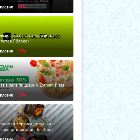
сплатно
-10%
вый заказ в сети магазинов
олотое Яблоко»
сплатно
-20%
аз в зале пиццерий Zotman Pizza
сплатно
-30%
ание от сервиса доставки
вильного питания Justfood
сплатно
-27%