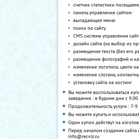
счетчик статистики посещаемост
панель управления сайтом
выпадающее меню
поиск по сайту
CMS система управления сай
дизайн сайта (на выбор из пр
размещение текста (без его р
размещение фотографий и ка
изменение логотипа, цвета на
изменение слогана, контактн
установку сайта на хостинг
Вы можете воспользоваться куп
заведения : в будние дни с 9.00
Продолжительность услуги : 7-9
Вы можете купить и использоват
Один купон действут на изгото
Перед началом создания сайта 
info@recviz.ru