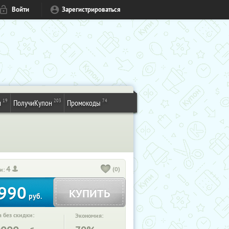
Войти
Зарегистрироваться
19
203
74
и
ПолучиКупон
Промокоды
4
(0)
и:
990
КУПИТЬ
руб.
 без скидки:
Экономия: