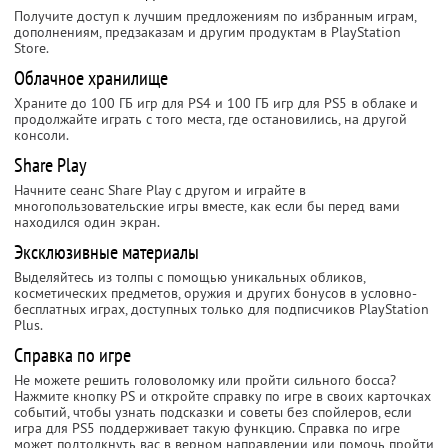
Получите доступ к лучшим предложениям по избранным играм,
дополнениям, предзаказам и другим продуктам в PlayStation
Store.
Облачное хранилище
Храните до 100 ГБ игр для PS4 и 100 ГБ игр для PS5 в облаке и
продолжайте играть с того места, где остановились, на другой
консоли.
Share Play
Начните сеанс Share Play с другом и играйте в
многопользовательские игры вместе, как если бы перед вами
находился один экран.
Эксклюзивные материалы
Выделяйтесь из толпы с помощью уникальных обликов,
косметических предметов, оружия и других бонусов в условно-
бесплатных играх, доступных только для подписчиков PlayStation
Plus.
Справка по игре
Не можете решить головоломку или пройти сильного босса?
Нажмите кнопку PS и откройте справку по игре в своих карточках
событий, чтобы узнать подсказки и советы без спойлеров, если
игра для PS5 поддерживает такую функцию.‎ Справка по игре
может подтолкнуть вас в верном направлении или помочь пройти