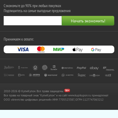
Сэкономьте до 90% при любых покупках
Подпишитесь на самые выгодные предложения
Принимаем к оплате:
2010-2026 © КупиКупон. Все права защищены.
Все права на товарный знак "КупиКупон" и на сайт www.kupikupon.ru принадлежат
OOO «Агентство цифровых решений» ИНН 7705523387, ОГРН 1127747063212