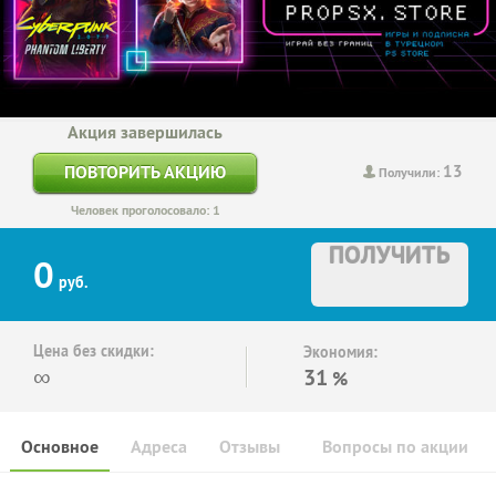
Акция завершилась
13
ПОВТОРИТЬ АКЦИЮ
Получили:
Человек проголосовало: 1
ПОЛУЧИТЬ
0
руб.
Цена без скидки:
Экономия:
∞
31
%
Основное
Адреса
Отзывы
Вопросы по акции