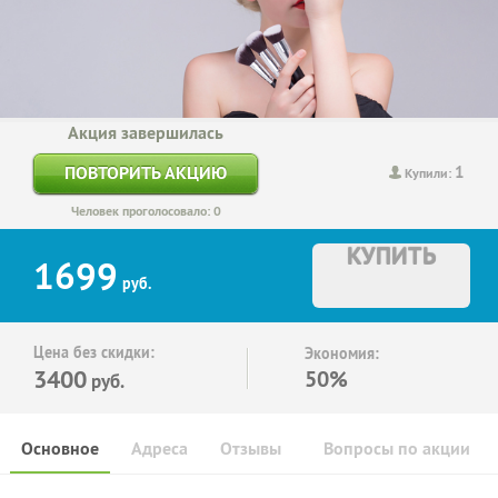
Акция завершилась
1
ПОВТОРИТЬ АКЦИЮ
Купили:
Человек проголосовало: 0
КУПИТЬ
1699
руб.
Цена без скидки:
Экономия:
3400
50%
руб.
Основное
Адреса
Отзывы
Вопросы по акции