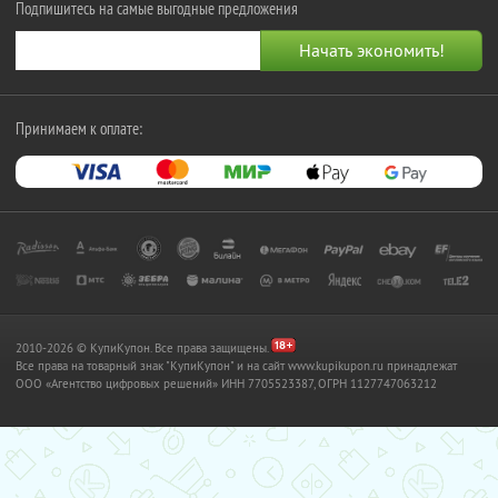
Подпишитесь на самые выгодные предложения
Принимаем к оплате:
2010-2026 © КупиКупон. Все права защищены.
Все права на товарный знак "КупиКупон" и на сайт www.kupikupon.ru принадлежат
OOO «Агентство цифровых решений» ИНН 7705523387, ОГРН 1127747063212