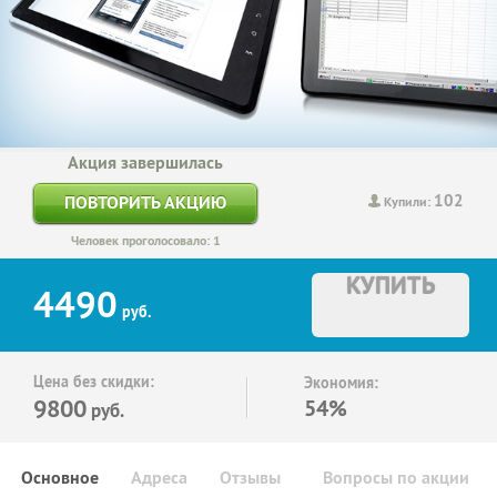
Акция завершилась
102
ПОВТОРИТЬ АКЦИЮ
Купили:
Человек проголосовало: 1
КУПИТЬ
4490
руб.
Цена без скидки:
Экономия:
9800
54%
руб.
Основное
Адреса
Отзывы
Вопросы по акции