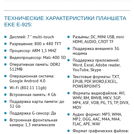
ТЕХНИЧЕСКИЕ ХАРАКТЕРИСТИКИ ПЛАНШЕТА
EKE E-925:
Дисплей: 7 " multi-touch
Разъёмы: DC, MINI USB, mini
HDMI, AUDIO, СЛОТ TF
Разрешение: 800 x 480 TFT
Поддержка внешнего 3G
Процессор: ARM 1,5 MHZ
модема
Видеопроцессор: Mali-400 3D
Поддержка приложений:
Оперативная память: DDR2
Word, Excel, Adobe reader,
512MB
YouTube, Skype
Операционная система:
Текстовые форматы: TXT,
Google Android 4.0
EPUB, PDF,WORD,EXCEL,
POWERPOINTS
Wi-Fi (802.11 11gb)
Форматы видеофайлов: AVI,
Встроенная память: 4 Gb
WMV, RM, RMVB, MKV, 3GP,
Поддержка карты памяти: до
MP4, ASF, VOB, PG, TS, TP, DIVX,
32 Gb
MOV
Поддержка G-сенсор: Да
Аудио формат: MP3, WMA,
MP2, OGG, AAC, M4A, MA4,
Встроенная фронтальная
FLAC, APE, WAV
камера: 1,3 мегапикселя
Формат графических файлов: