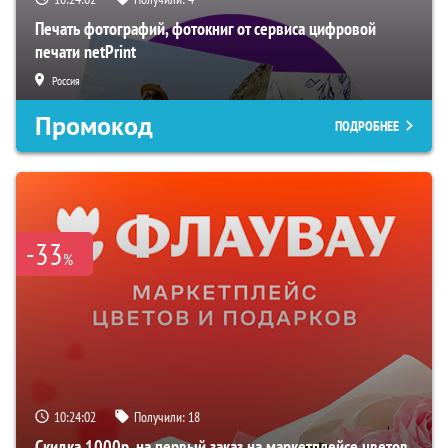
Печать фотографий, фотокниг от сервиса цифровой
печати netPrint
Россия
Промокод
ПОДРОБНЕЕ
-33
%
10:24:01
Получили:
18
Скидка 1000р. на первый заказ на маркетплейсе цветов