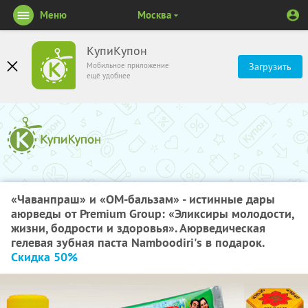
Меню
Москва
КупиКупон
Мобильное приложение
Загрузить
ещё удобнее
«Чаванпраш» и «ОМ-бальзам» - истинные дары
аюрведы от Premium Group: «Эликсиры молодости,
жизни, бодрости и здоровья». Аюрведическая
гелевая зубная паста Namboodiri's в подарок.
Скидка 50%