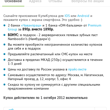
Основное
Адреса
Отзывы
Вопросы по акции
Скачайте приложение КупиКупона для
IOS
или
Android
и
покажите купон с экрана смартфона. Это удобно :)
2 банки
«Чаванпраш»
и 1 банка «ОМ-бальзама» от
Premium
Group
за
890р. вместо 1890р.
БОНУС:
в подарок - 2 аюрведических гелевых зубных паст
Namboodiri's (Намбудири'c)
Вы можете приобрести неограниченное количество купонов
для себя и в подарок
Предъявляйте распечатанный или СМС-купон на месте
Доставка в пределах МКАД (250р.) осуществляется в течении
1-3 дней
Цены на доставку по России указана в
прайс-листе
Самовывоз осуществляется по адресу: Москва, м. Нагатинская,
Нагорный проезд, д. 12, корпус 3, офис 4
Скидка по купону не суммируется с другими специальными
предложениями компании
Купон действителен по 1 октября 2012 включительно