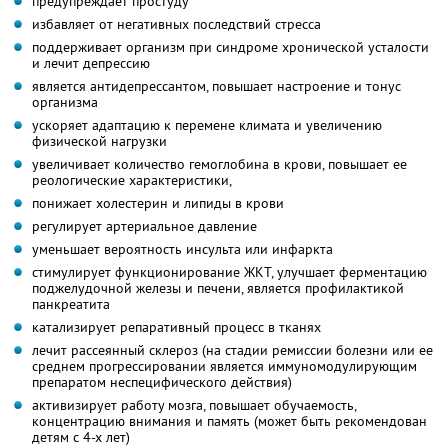
предупреждает простуду
избавляет от негативных последствий стресса
поддерживает организм при синдроме хронической усталости
и лечит депрессию
является антидепрессантом, повышает настроение и тонус
организма
ускоряет адаптацию к перемене климата и увеличению
физической нагрузки
увеличивает количество гемоглобина в крови, повышает ее
реологические характеристики,
понижает холестерин и липиды в крови
регулирует артериальное давление
уменьшает вероятность инсульта или инфаркта
стимулирует функционирование ЖКТ, улучшает ферментацию
поджелудочной железы и печени, является профилактикой
панкреатита
катализирует репаративный процесс в тканях
лечит рассеянный склероз (на стадии ремиссии болезни или ее
среднем прогрессировании является иммуномодулирующим
препаратом неспецифического действия)
активизирует работу мозга, повышает обучаемость,
концентрацию внимания и память (может быть рекомендован
детям с 4-х лет)