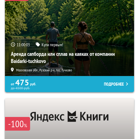
11:00:02
Купи первым!
Аренда сапборда или сплав на каяках от компании
Baidarki-tuchkovo
Московская обл., Рузский р-н, пос. Тучково
475
ПОДРОБНЕЕ
от
руб.
до
4500
руб.
-100
%