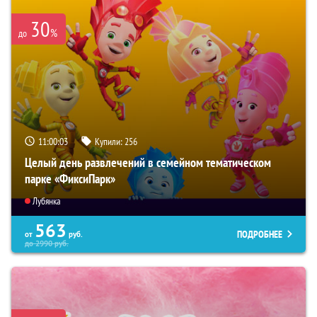
30
%
до
11:00:02
Купили:
256
Целый день развлечений в семейном тематическом
парке «ФиксиПарк»
Лубянка
563
ПОДРОБНЕЕ
от
руб.
до
2990
руб.