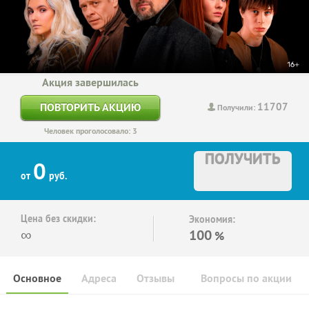
Акция завершилась
11707
ПОВТОРИТЬ АКЦИЮ
Получили:
Человек проголосовало: 3
ПОЛУЧИТЬ
0
от
руб.
Цена без скидки:
Экономия:
∞
100
%
Основное
Адреса
Отзывы
Вопросы по акции