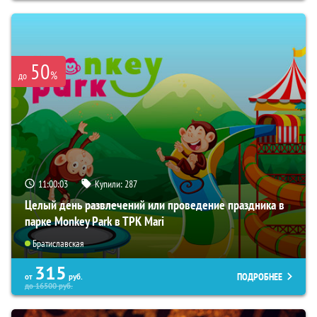
50
%
до
11:00:02
Купили:
287
Целый день развлечений или проведение праздника в
парке Monkey Park в ТРК Mari
Братиславская
315
ПОДРОБНЕЕ
от
руб.
до
16500
руб.