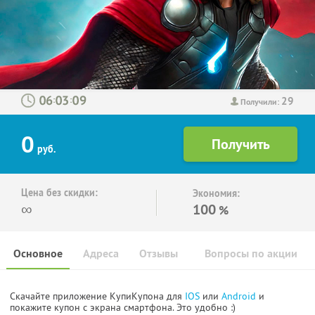
29
:
:
Получили:
0
руб.
Цена без скидки:
Экономия:
∞
100
%
Основное
Адреса
Отзывы
Вопросы по акции
Скачайте приложение КупиКупона для
IOS
или
Android
и
покажите купон с экрана смартфона. Это удобно :)