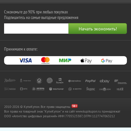
Сэкономьте до 90% при любых покупках
Подпишитесь на самые выгодные предложения
Принимаем к оплате:
2010-2026 © КупиКупон. Все права защищены.
Все права на товарный знак "КупиКупон" и на сайт www.kupikupon.ru принадлежат
OOO «Агентство цифровых решений» ИНН 7705523387, ОГРН 1127747063212