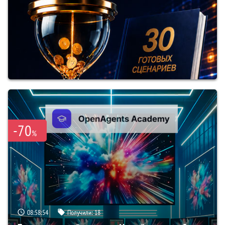
-70
%
08:58:53
Получили:
18