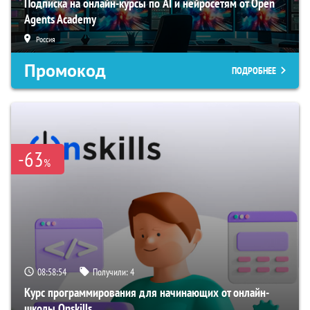
Подписка на онлайн-курсы по AI и нейросетям от Open
Agents Academy
Россия
Промокод
ПОДРОБНЕЕ
-63
%
08:58:53
Получили:
4
Курс программирования для начинающих от онлайн-
школы Onskills