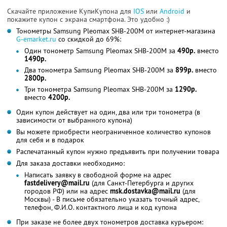
Скачайте приложение КупиКупона для
IOS
или
Android
и
покажите купон с экрана смартфона. Это удобно :)
Тонометры Samsung Pleomax SHB-200M от интернет-магазина
G-emarket.ru
со скидкой до 69%:
Один тонометр Samsung Pleomax SHB-200M за
490р.
вместо
1490р.
Два тонометра Samsung Pleomax SHB-200M за
899р.
вместо
2800р.
Три тонометра Samsung Pleomax SHB-200M за
1290р.
вместо
4200р.
Один купон действует на один, два или три тонометра (в
зависимости от выбранного купона)
Вы можете приобрести неограниченное количество купонов
для себя и в подарок
Распечатанный купон нужно предъявить при получении товара
Для заказа доставки необходимо:
Написать заявку в свободной форме на адрес
fastdelivery@mail.ru
(для Санкт-Петербурга и других
городов РФ) или на адрес
msk.dostavka@mail.ru
(для
Москвы) - В письме обязательно указать точный адрес,
телефон, Ф.И.О. контактного лица и код купона
При заказе не более двух тонометров доставка курьером: