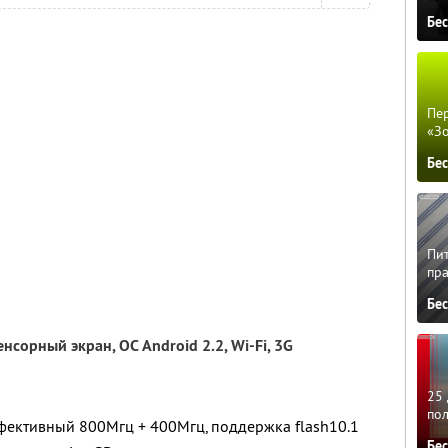
Бе
Пер
«З
Бе
Пит
пра
Бе
нсорный экран, ОС Android 2.2, Wi-Fi, 3G
25 
по
ективный 800Мгц + 400Мгц, поддержка flash10.1
Бе