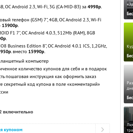
«Э
 ОС Android 2.3, Wi-Fi, 3G (CA-MID-B3) за
4998р
.
Бе
ый телефон (GSM) 7", 4GB, OC Android 2.3, Wi-Fi
о
13900р
.
D F1 7", ОС Android 4.0.3, 512Mb (RAM), 8GB
00р
.
usiness Edition 8”, ОС Android 4.0.1 ICS, 1,2GHz,
Кур
7950р
. вместо
15990р
.
Бе
 планшетный компьютер
ченное количество купонов для себя и в подарок
ть пошаговая инструкция как оформить заказ
Ра
е секретный код купона в поле «комментарий»
дне
ссии
Бе
12 включительно
Люб
ся купоном
тра