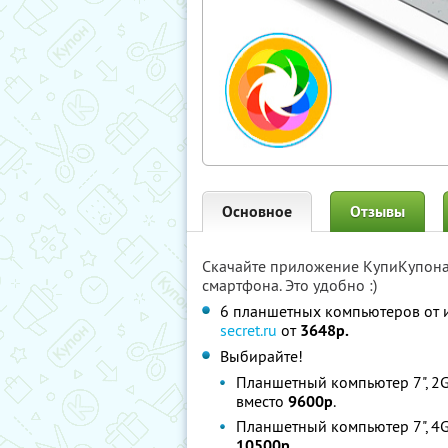
Основное
Отзывы
Скачайте приложение КупиКупон
смартфона. Это удобно :)
6 планшетных компьютеров от 
secret.ru
от
3648р.
Выбирайте!
Планшетный компьютер 7", 2GB,
вместо
9600р
.
Планшетный компьютер 7", 4GB,
10500р.