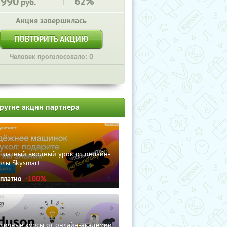
5990
62%
руб.
Акция завершилась
ПОВТОРИТЬ АКЦИЮ
Человек проголосовало: 0
ругие акции партнера
сплатный вводный урок от онлайн-
олы Skysmart
сплатно
-100%
зличные курсы от онлайн-академии