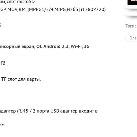
мм, слот microSD
3GP, MOV, RM, [MPEG1/2/4,MJPG,H263] (1280×720)
G
Теги:
Эле
нсорный экран, ОС Android 2.3, Wi-Fi, 3G
 Гб
 TF слот для карты,
даптер (RJ45 / 2 порта USB адаптер входит в
мм