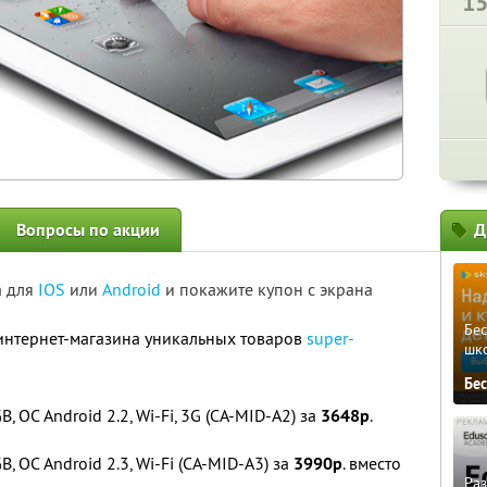
1
Вопросы по акции
Д
а для
IOS
или
Android
и покажите купон с экрана
Бе
интернет-магазина уникальных товаров
super-
шк
Бе
 ОС Android 2.2, Wi-Fi, 3G (CA-MID-A2) за
3648р
.
 ОС Android 2.3, Wi-Fi (CA-MID-A3) за
3990р
. вместо
Ра