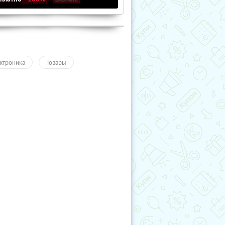
ктроника
Товары