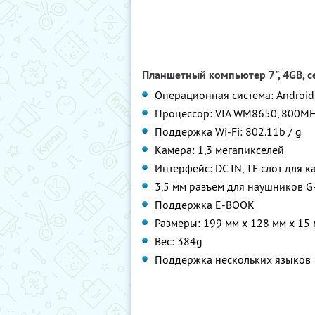
Планшетный компьютер 7", 4GB, се
Операционная система: Android 
Процессор: VIA WM8650, 800M
Поддержка Wi-Fi: 802.11b / g
Камера: 1,3 мегапикселей
Интерфейс: DC IN, TF слот для к
3,5 мм разъем для наушников G
Поддержка E-BOOK
Размеры: 199 мм х 128 мм х 15
Вес: 384g
Поддержка нескольких языков