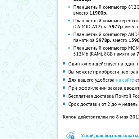
Планшетный компьютер 8”, 2GB,
вместо
11900р.
Планшетный компьютер + сотов
(CA-MID-A12) за
5977р
. вмест
Планшетный компьютер ANDROI
памяти за
5978р.
вместо
139
Планшетный компьютер MOMO8 B
512Mb (RAM), 8GB памяти за
Один купон действует на один
Вы можете приобрести неограни
Для вашего удобства
на сайте
ес
При оформлении заказа, вводит
Бесплатная доставка Почтой Ро
Срок доставки от 2 до 4 недель
Купон действителен по 8 мая 20
Узнай, как воспользовать