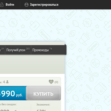
Войти
Зарегистрироваться
19
203
74
и
ПолучиКупон
Промокоды
4
(0)
и:
3990
КУПИТЬ
руб.
 без скидки:
Экономия: