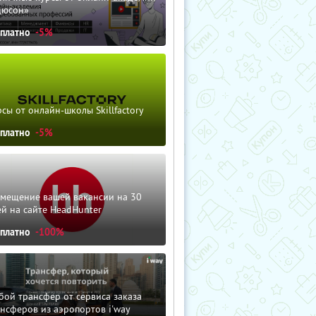
дюсон»
сплатно
-5%
сы от онлайн-школы Skillfactory
сплатно
-5%
змещение вашей вакансии на 30
й на сайте HeadHunter
сплатно
-100%
ой трансфер от сервиса заказа
нсферов из аэропортов i'way