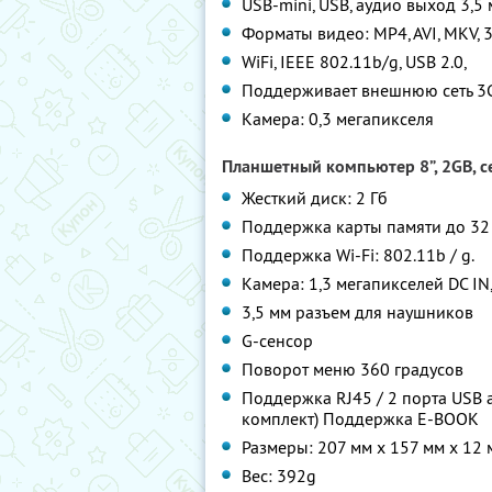
USB-mini, USB, аудио выход 3,5 
Форматы видео: MP4, AVI, MKV, 
WiFi, IEEE 802.11b/g, USB 2.0,
Поддерживает внешнюю сеть 3
Камера: 0,3 мегапикселя
Планшетный компьютер 8”, 2GB, се
Жесткий диск: 2 Гб
Поддержка карты памяти до 32
Поддержка Wi-Fi: 802.11b / g.
Камера: 1,3 мегапикселей DC IN,
3,5 мм разъем для наушников
G-сенсор
Поворот меню 360 градусов
Поддержка RJ45 / 2 порта USB а
комплект) Поддержка E-BOOK
Размеры: 207 мм х 157 мм х 12 
Вес: 392g