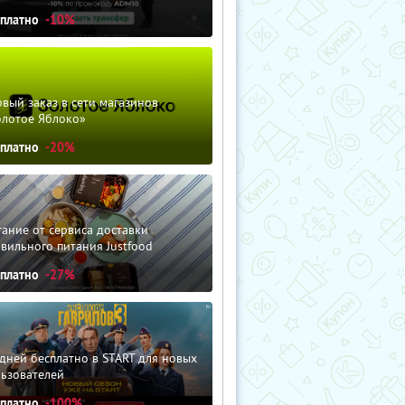
сплатно
-10%
вый заказ в сети магазинов
олотое Яблоко»
сплатно
-20%
ание от сервиса доставки
вильного питания Justfood
сплатно
-27%
дней бесплатно в START для новых
льзователей
сплатно
-100%