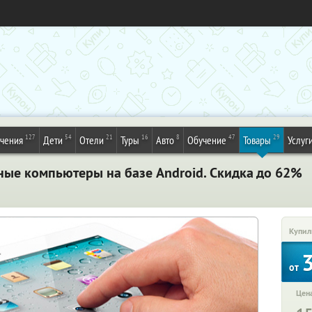
127
54
21
16
8
47
29
ечения
Дети
Отели
Туры
Авто
Обучение
Товары
Услуг
ые компьютеры на базе Android. Скидка до 62%
Купил
от
Цена