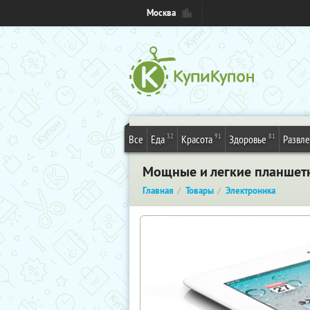
Москва
32
91
81
Все
Еда
Красота
Здоровье
Развл
Мощные и легкие планшетн
Главная
Товары
Электроника