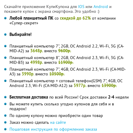
Скачайте приложение КупиКупона для
IOS
или
Android
и
покажите купон с экрана смартфона. Это удобно :)
Любой планшетный ПК
со
скидкой до 62%
от компании
«Супер-секрет»
Выбирайте!
Планшетный компьютер 7", 2GB, ОС Android 2.2, Wi-Fi, 3G (CA-
MID-A2) за
3648р.
вместо
9600р.
Планшетный компьютер 8”, 2GB, ОС Android 2.3, Wi-Fi, 3G (CA-
MID-B3) за
4998р.
вместо
11900р.
Планшетный компьютер 7", 4GB, ОС Android 2.3, Wi-Fi (CA-MID-
A3) за
3990р
.
вместо
10500р.
Планшетный компьютер + сотовый телефон(GSM) 7", 4GB, OC
Android 2.3, Wi-Fi (CA-MID-A12) за
5977р.
вместо
13900р.
Бесплатная доставка
по всей России! Срок доставки
2-4
недели
Вы можете купить сколько угодно купонов для себя и в
подарок!
По одному купону можно приобрести один товар
Заказ можно сделать
на сайте
Пошаговая инструкция по оформлению заказа