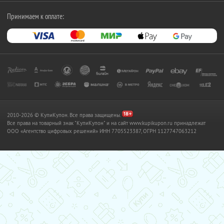
Принимаем к оплате:
2010-2026 © КупиКупон. Все права защищены.
Все права на товарный знак "КупиКупон" и на сайт www.kupikupon.ru принадлежат
OOO «Агентство цифровых решений» ИНН 7705523387, ОГРН 1127747063212