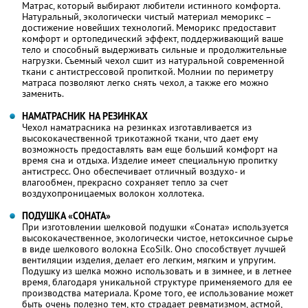
Матрас, который выбирают любители истинного комфорта.
Натуральный, экологически чистый материал меморикс –
достижение новейших технологий. Меморикс предоставит
комфорт и ортопедический эффект, поддерживающий ваше
тело и способный выдерживать сильные и продолжительные
нагрузки. Съемный чехол сшит из натуральной современной
ткани с антистрессовой пропиткой. Молнии по периметру
матраса позволяют легко снять чехол , а также его можно
заменить.
НАМАТРАСНИК НА РЕЗИНКАХ
Чехол наматрасника на резинках изготавливается из
высококачественной трикотажной ткани, что дает ему
возможность предоставлять вам еще больший комфорт на
время сна и отдыха. Изделие имеет специальную пропитку
антистресс. Оно обеспечивает отличный воздухо- и
влагообмен, прекрасно сохраняет тепло за счет
воздухопроницаемых волокон холлотека.
ПОДУШКА «СОНАТА»
При изготовлении шелковой подушки «Соната» используется
высококачественное, экологически чистое, нетоксичное сырье
в виде шелкового волокна EcoSilk. Оно способствует лучшей
вентиляции изделия, делает его легким, мягким и упругим.
Подушку из шелка можно использовать и в зимнее, и в летнее
время, благодаря уникальной структуре применяемого для ее
производства материала. Кроме того, ее использование может
быть очень полезно тем, кто страдает ревматизмом, астмой,