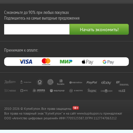
Сэкономьте до 90% при любых покупках
Подпишитесь на самые выгодные предложения
Принимаем к оплате:
2010-2026 © КупиКупон. Все права защищены.
Все права на товарный знак "КупиКупон" и на сайт www.kupikupon.ru принадлежат
OOO «Агентство цифровых решений» ИНН 7705523387, ОГРН 1127747063212