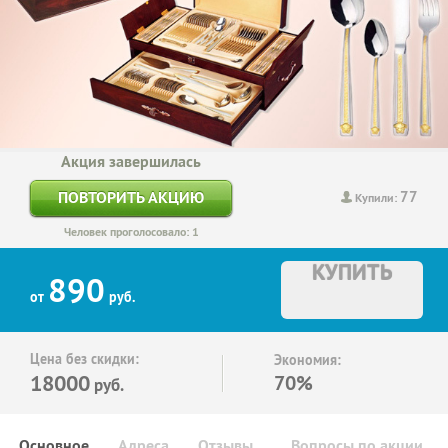
Акция завершилась
77
ПОВТОРИТЬ АКЦИЮ
Купили:
Человек проголосовало: 1
КУПИТЬ
890
от
руб.
Цена без скидки:
Экономия:
18000
70%
руб.
Основное
Адреса
Отзывы
Вопросы по акции