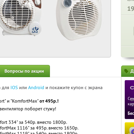
1
Вопросы по акции
Д
а для
IOS
или
Android
и покажите купон с экрана
Ски
rt" и "KomfortMax"
от 495р.!
ка
ентилятор поборет стужу!
Бе
ort 334" за 540р. вместо 1800р.
ortMax 1116" за 495р. вместо 1650р.
ortMax 1119" за 540р. вместо 1800р.