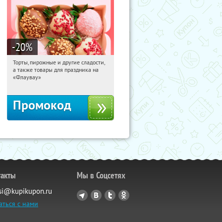
-20
%
Торты, пирожные и другие сладости,
19:37:39
Получили:
6
а также товары для праздника на
Россия
«Флаувау»
Промокод
такты
Мы в Соцсетях
si@kupikupon.ru
аться с нами