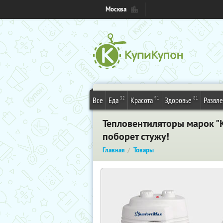
Москва
32
91
81
Все
Еда
Красота
Здоровье
Развл
Тепловентиляторы марок "K
поборет стужу!
Главная
Товары