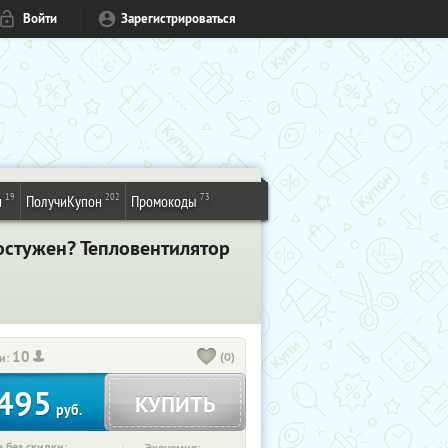
Войти
Зарегистрироваться
19
202
73
и
ПолучиКупон
Промокоды
остужен? Тепловентилятор
10
(0)
и:
495
КУПИТЬ
руб.
 без скидки: