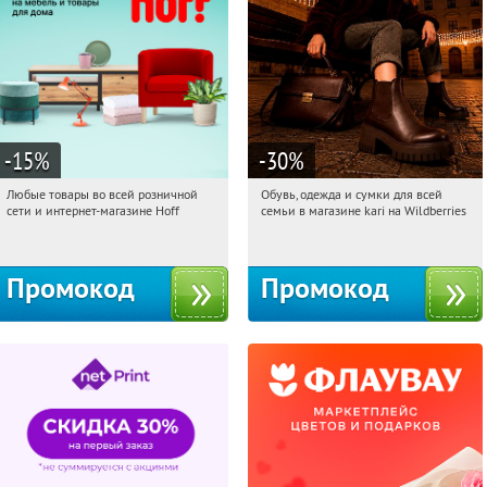
-15
%
-30
%
Любые товары во всей розничной
Обувь, одежда и сумки для всей
19:37:39
Получили:
83
19:37:39
Получили:
31
сети и интернет-магазине Hoff
семьи в магазине kari на Wildberries
Москва, 1-й Волоколамский проезд,
Россия
10с1
Промокод
Промокод