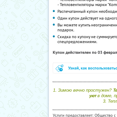
- Тепловентиляторы марки "Komf
Распечатанный купон необходим
Один купон действует на одного
Вы можете купить неограниченно
подарок.
Скидка по купону не суммирует
спецпредложениями.
Купон действителен по 03 февра
Узнай, как воспользовать
Те
1. Зимою вечно простужен?
уют
в доме, 
3. Теп
Услуги предоставляет: Общество с