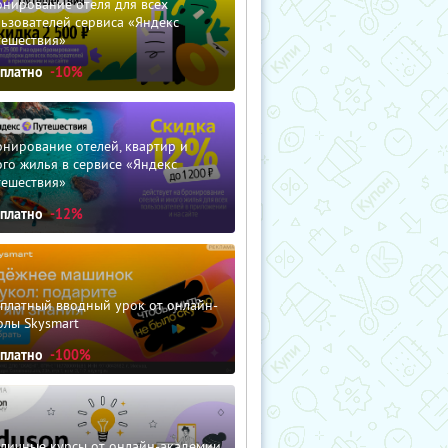
нирование отеля для всех
ьзователей сервиса «Яндекс
тешествия»
сплатно
-10%
нирование отелей, квартир и
го жилья в сервисе «Яндекс
тешествия»
сплатно
-12%
сплатный вводный урок от онлайн-
олы Skysmart
сплатно
-100%
зличные курсы от онлайн-академии