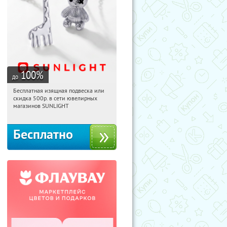
100
%
до
Бесплатная изящная подвеска или
19:37:39
Получили:
74
скидка 500р. в сети ювелирных
Россия
магазинов SUNLIGHT
Бесплатно