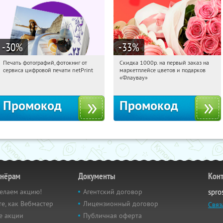
-30
%
-33
%
Печать фотографий, фотокниг от
Скидка 1000р. на первый заказ на
19:37:39
Получили:
4
19:37:39
Получили:
18
сервиса цифровой печати netPrint
маркетплейсе цветов и подарков
Россия
Россия
«Флаувау»
Промокод
Промокод
тнёрам
Документы
Кон
елаем акцию!
Агентский договор
spro
е, как Вебмастер
Лицензионный договор
Связ
е акции
Публичная оферта