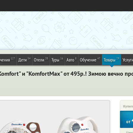
127
54
20
16
8
47
29
ечения
Дети
Отели
Туры
Авто
Обучение
Товары
Услуг
omfort" и "KomfortMax" от 495р.! Зимою вечно пр
Купил
от
Цена