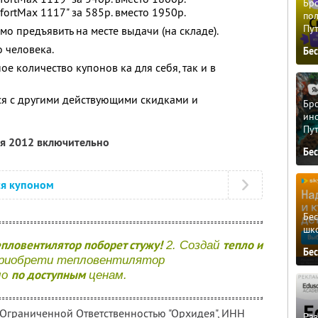
Бро
ortMax 1117" за 585р. вместо 1950р.
пол
Пу
о предъявить на месте выдачи (на складе).
 человека.
Бе
е количество купонов ка для себя, так и в
ся с другими действующими скидками и
Бро
ино
Пу
ля 2012 включительно
Бе
ся купоном
Бе
шк
пловентилятор поборет стужу!
тепло и
2. Создай
Бе
приобрети тепловентилятор
по доступным
ло
ценам.
 Ограниченной Ответственностью "Орхидея",
ИНН
Ра