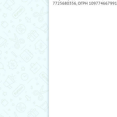
7725680356
, ОГРН 10977466799