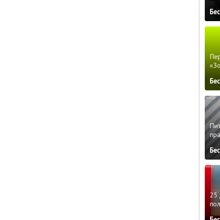
Бе
Пер
«З
Бе
Пит
пра
Бе
25 
по
Бе