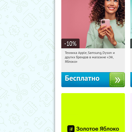
-10
%
Техника Apple, Samsung, Dyson и
19:37:39
Получи первым!
других брендов в магазине «Эй,
Багратионовская
Яблоко»
Бесплатно