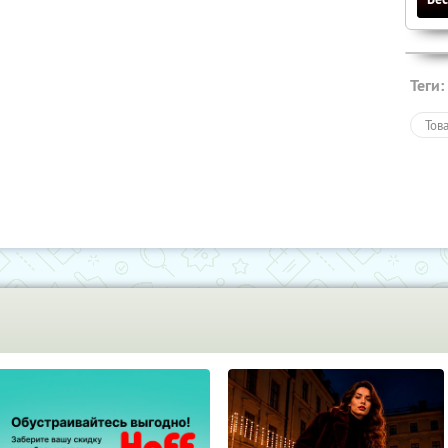
Теги:
Тов