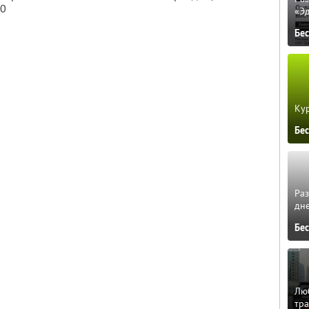
10
«Э
Бе
Кур
Бе
Ра
дне
Бе
Люб
тра