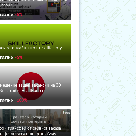
дюсон»
сплатно
-5%
сы от онлайн-школы Skillfactory
сплатно
-5%
змещение вашей вакансии на 30
й на сайте HeadHunter
сплатно
-100%
ой трансфер от сервиса заказа
нсферов из аэропортов i'way