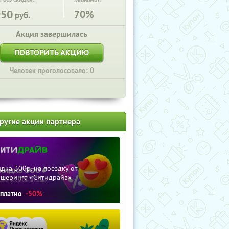
Экономия:
950
70%
руб.
Акция завершилась
ПОВТОРИТЬ АКЦИЮ
Человек проголосовало: 0
ругие акции партнера
дка 300р. на поездку от
ршеринга «Ситидрайв»
сплатно
-50%