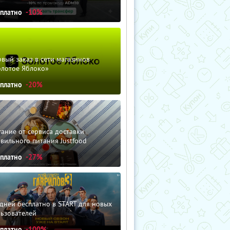
сплатно
-10%
вый заказ в сети магазинов
олотое Яблоко»
сплатно
-20%
ание от сервиса доставки
вильного питания Justfood
сплатно
-27%
дней бесплатно в START для новых
льзователей
сплатно
-100%