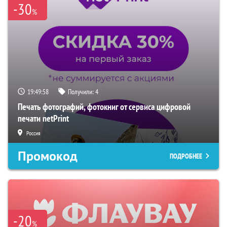
-30
%
19:49:57
Получили:
4
Печать фотографий, фотокниг от сервиса цифровой
печати netPrint
Россия
Промокод
ПОДРОБНЕЕ
-20
%