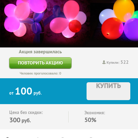
Акция завершилась
522
ПОВТОРИТЬ АКЦИЮ
Купили:
Человек проголосовало: 0
КУПИТЬ
100
от
руб.
Цена без скидки:
Экономия:
300
50%
руб.