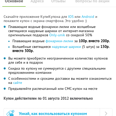
Основное
Адреса
Отзывы
Вопросы по акции
Скачайте приложение КупиКупона для
IOS
или
Android
и
покажите купон с экрана смартфона. Это удобно :)
Плавающие водные фонарики-лилии или волшебные
светящиеся надувные шарики от интернет-магазина
оригинальных подарков
Only-unik
со скидкой 50%
Плавающие водные
фонарики-лилии
за
100р. вместо 200р.
Волшебные светящиеся
надувные шарики
(5 штук) за
150р.
вместо 300р.
Вы можете приобрести неограниченное количество купонов
для себя и в подарок
Скидка по купону не суммируется с другими специальными
предложениями компании
С особенностями и сроками доставки вы можете ознакомиться
на
сайте
Предъявляйте распечатанный или СМС-купон на месте
Купон действителен по 01 августа 2012 включительно
Узнай, как воспользоваться купоном