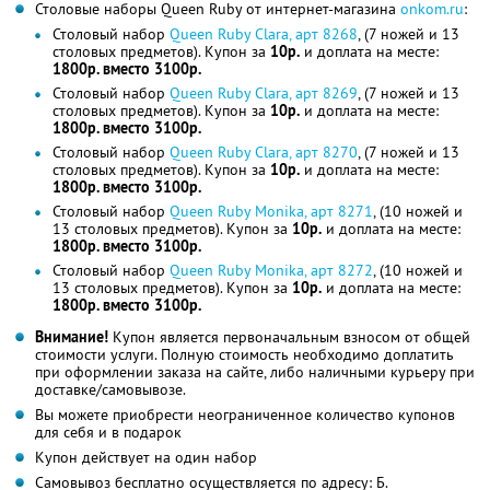
Столовые наборы Queen Ruby от интернет-магазина
onkom.ru
:
Столовый набор
Queen Ruby Clara, арт 8268
, (7 ножей и 13
столовых предметов). Купон за
10р.
и доплата на месте:
1800р. вместо 3100р.
Столовый набор
Queen Ruby Clara, арт 8269
, (7 ножей и 13
столовых предметов). Купон за
10р.
и доплата на месте:
1800р. вместо 3100р.
Столовый набор
Queen Ruby Clara, арт 8270
, (7 ножей и 13
столовых предметов). Купон за
10р.
и доплата на месте:
1800р. вместо 3100р.
Столовый набор
Queen Ruby Monika, арт 8271
, (10 ножей и
13 столовых предметов). Купон за
10р.
и доплата на месте:
1800р. вместо 3100р.
Столовый набор
Queen Ruby Monika, арт 8272
, (10 ножей и
13 столовых предметов). Купон за
10р.
и доплата на месте:
1800р. вместо 3100р.
Внимание!
Купон является первоначальным взносом от общей
стоимости услуги. Полную стоимость необходимо доплатить
при оформлении заказа на сайте, либо наличными курьеру при
доставке/самовывозе.
Вы можете приобрести неограниченное количество купонов
для себя и в подарок
Купон действует на один набор
Самовывоз бесплатно осуществляется по адресу: Б.