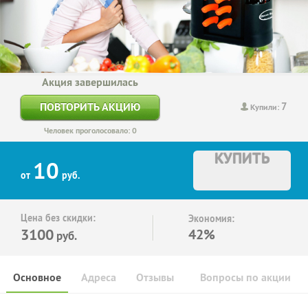
Акция завершилась
7
ПОВТОРИТЬ АКЦИЮ
Купили:
Человек проголосовало: 0
КУПИТЬ
10
от
руб.
Цена без скидки:
Экономия:
3100
42%
руб.
Основное
Адреса
Отзывы
Вопросы по акции