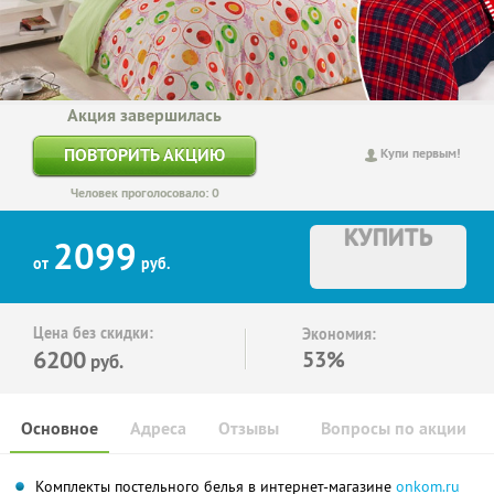
Акция завершилась
ПОВТОРИТЬ АКЦИЮ
Купи первым!
Человек проголосовало: 0
КУПИТЬ
2099
от
руб.
Цена без скидки:
Экономия:
6200
53%
руб.
Основное
Адреса
Отзывы
Вопросы по акции
Комплекты постельного белья в интернет-магазине
onkom.ru