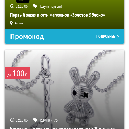
02:10:05
Получи первым!
Первый заказ в сети магазинов «Золотое Яблоко»
Россия
Промокод
ПОДРОБНЕЕ
100
%
до
02:10:05
Получили:
73
Бесплатная изящная подвеска или скидка 500р. в сети