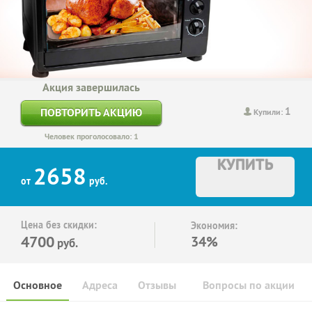
Акция завершилась
1
ПОВТОРИТЬ АКЦИЮ
Купили:
Человек проголосовало: 1
КУПИТЬ
2658
от
руб.
Цена без скидки:
Экономия:
4700
34%
руб.
Основное
Адреса
Отзывы
Вопросы по акции