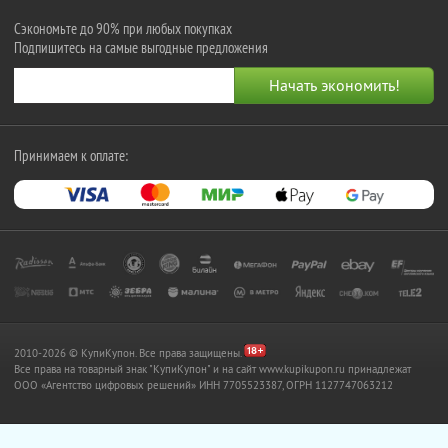
Сэкономьте до 90% при любых покупках
Подпишитесь на самые выгодные предложения
Принимаем к оплате:
2010-2026 © КупиКупон. Все права защищены.
Все права на товарный знак "КупиКупон" и на сайт www.kupikupon.ru принадлежат
OOO «Агентство цифровых решений» ИНН 7705523387, ОГРН 1127747063212