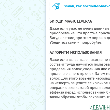
Узнай, как воспользовать
БИГУДИ MAGIC LEVERAG
Даже если у вас не очень длинные
приобретение. Эти простые присп
Бигуди легкие, при этом хорошо д
Убедитесь сами – попробуйте!
АЛГОРИТМ ИСПОЛЬЗОВАНИЯ
Даже если вы раньше никогда не 
составит труда научиться пользов
продевания волос, соединив две е
проденьте в него крючок. Затем 
волос. Для этого возьмите неболь
на четверть, зацепите ее крючком
операцию для каждой пряди волос
эффекта перед использованием би
таким образом, чтобы сохранить и
ИДЕАЛЬН