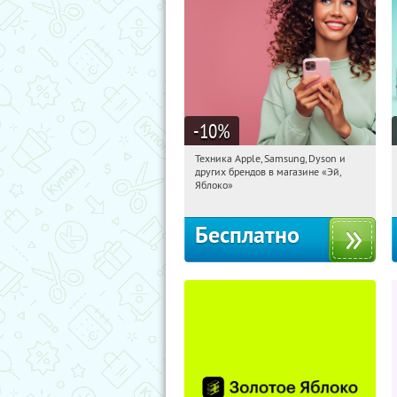
-10
%
Техника Apple, Samsung, Dyson и
15:13:59
Получи первым!
других брендов в магазине «Эй,
Багратионовская
Яблоко»
Бесплатно