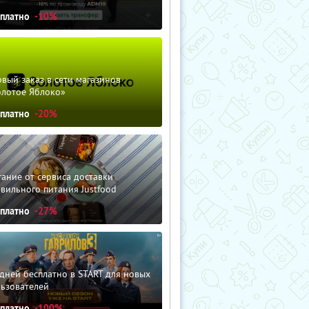
сплатно
-10%
вый заказ в сети магазинов
олотое Яблоко»
сплатно
-20%
ание от сервиса доставки
вильного питания Justfood
сплатно
-27%
дней бесплатно в START для новых
льзователей
сплатно
-100%