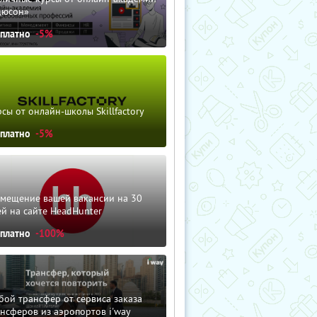
дюсон»
сплатно
-5%
сы от онлайн-школы Skillfactory
сплатно
-5%
змещение вашей вакансии на 30
й на сайте HeadHunter
сплатно
-100%
ой трансфер от сервиса заказа
нсферов из аэропортов i'way