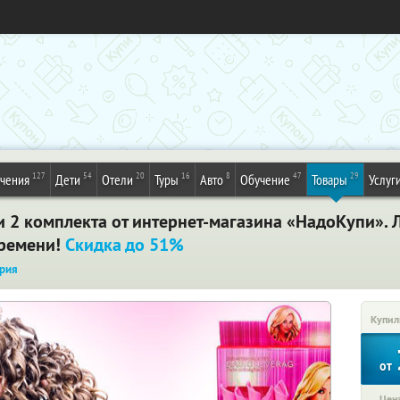
127
54
20
16
8
47
29
ечения
Дети
Отели
Туры
Авто
Обучение
Товары
Услуг
ли 2 комплекта от интернет-магазина «НадоКупи». 
времени!
Скидка до 51%
рия
Купил
от
Цена