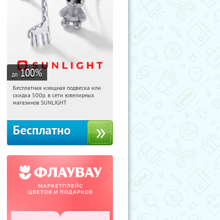
100
%
до
Бесплатная изящная подвеска или
15:13:59
Получили:
74
скидка 500р. в сети ювелирных
Россия
магазинов SUNLIGHT
Бесплатно