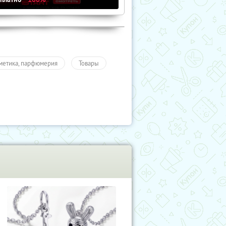
метика, парфюмерия
Товары