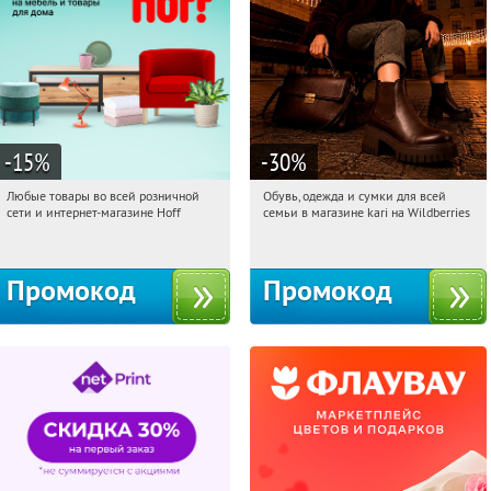
-15
%
-30
%
Любые товары во всей розничной
Обувь, одежда и сумки для всей
15:13:59
Получили:
83
15:13:59
Получили:
32
сети и интернет-магазине Hoff
семьи в магазине kari на Wildberries
Москва, 1-й Волоколамский проезд,
Россия
10с1
Промокод
Промокод