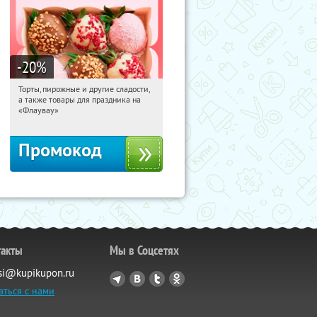
-20
%
Торты, пирожные и другие сладости,
15:13:59
Получили:
6
а также товары для праздника на
Россия
«Флаувау»
Промокод
такты
Мы в Соцсетях
si@kupikupon.ru
аться с нами