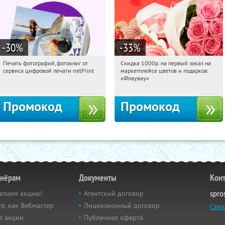
-30
%
-33
%
Печать фотографий, фотокниг от
Скидка 1000р. на первый заказ на
15:13:59
Получили:
4
15:13:59
Получили:
18
сервиса цифровой печати netPrint
маркетплейсе цветов и подарков
Россия
Россия
«Флаувау»
Промокод
Промокод
тнёрам
Документы
Кон
елаем акцию!
Агентский договор
spro
е, как Вебмастер
Лицензионный договор
Связ
е акции
Публичная оферта