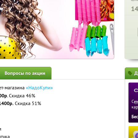
1
Вопросы по акции
Д
ет-магазина
«НадоКупи»
00р
. Скидка 46%
Ски
1400р.
Скидка 51%
ка
Бе
м
штука