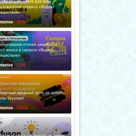
нирование отеля для всех
ьзователей сервиса «Яндекс
тешествия»
сплатно
-10%
нирование отелей, квартир и
го жилья в сервисе «Яндекс
тешествия»
сплатно
-12%
сплатный вводный урок от онлайн-
олы Skysmart
сплатно
-100%
зличные курсы от онлайн-академии