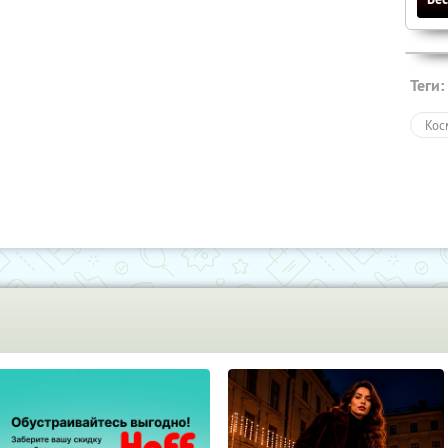
Теги:
Кос