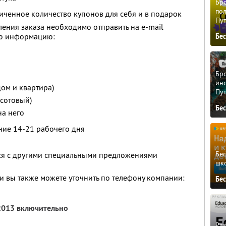
Бро
пол
ченное количество купонов для себя и в подарок
Пу
ения заказа необходимо отправить на e-mail
ю информацию:
Бе
Бро
ино
 дом и квартира)
Пу
 сотовый)
Бе
на него
ение 14-21 рабочего дня
Бе
тся с другими специальными предложениями
шк
 вы также можете уточнить по телефону компании:
Бе
 2013 включительно
Ра