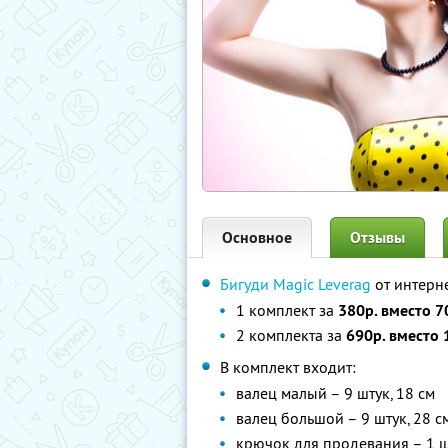
Основное
Отзывы
Бигуди Magic Leverag
от интерн
1 комплект за
380р. вместо 7
2 комплекта за
690р. вместо 
В комплект входит:
валец малый – 9 штук, 18 см
валец большой – 9 штук, 28 с
крючок для продевания – 1 