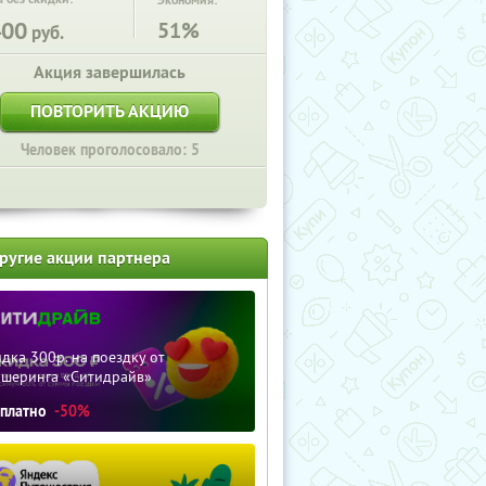
Экономия:
400
51%
руб.
Акция завершилась
ПОВТОРИТЬ АКЦИЮ
Человек проголосовало: 5
ругие акции партнера
дка 300р. на поездку от
ршеринга «Ситидрайв»
сплатно
-50%