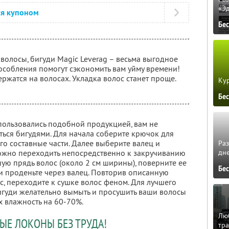
«Э
ся купоном
Бе
 волосы, бигуди Magic Leverag – весьма выгодное
особления помогут сэкономить вам уйму времени!
ержатся на волосах. Укладка волос станет проще.
Кур
Бе
пользовались подобной продукцией, вам не
аться бигудями. Для начала соберите крючок для
го составные части. Далее выберите валец и
Ра
можно переходить непосредственно к закручиванию
дне
шую прядь волос (около 2 см ширины), поверните ее
Бе
 и проденьте через валец. Повторив описанную
, переходите к сушке волос феном. Для лучшего
гуди желательно вымыть и просушить ваши волосы
х влажность на 60-70%.
Люб
ЫЕ ЛОКОНЫ БЕЗ ТРУДА!
тра