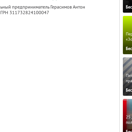
льный предприниматель Герасимов Антон
Бе
 ОГРН 311732824100047
Пер
«З
Бе
Пит
пра
Бе
25 
по
Бе