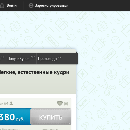
Войти
Зарегистрироваться
19
202
73
и
ПолучиКупон
Промокоды
Легкие, естественные кудри
34
(0)
и:
380
КУПИТЬ
руб.
 без скидки: