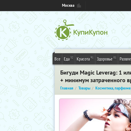
Москва
32
91
81
Все
Еда
Красота
Здоровье
Развл
Бигуди Magic Leverag: 1 и
+ минимум затраченного 
Главная
Товары
Косметика, парфюме