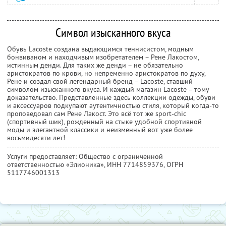
Символ изысканного вкуса
Обувь Lacoste создана выдающимся теннисистом, модным
бонвиваном и находчивым изобретателем – Рене Лакостом,
истинным денди. Для таких же денди – не обязательно
аристократов по крови, но непременно аристократов по духу,
Рене и создал свой легендарный бренд – Lacoste, ставший
символом изысканного вкуса. И каждый магазин Lacoste – тому
доказательство. Представленные здесь коллекции одежды, обуви
и аксессуаров подкупают аутентичностью стиля, который когда-то
проповедовал сам Рене Лакост. Это всё тот же sport-chic
(спортивный шик), рожденный на стыке удобной спортивной
моды и элегантной классики и неизменный вот уже более
восьмидесяти лет!
Услуги предоставляет: Общество с ограниченной
ответственностью «Элионика»,
ИНН 7714859376
, ОГРН
5117746001313