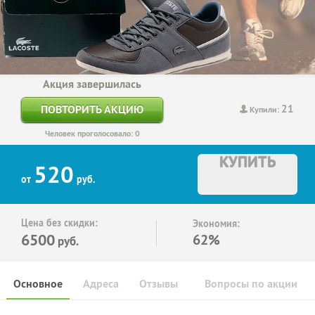
Акция завершилась
21
ПОВТОРИТЬ АКЦИЮ
Купили:
Человек проголосовало: 0
КУПИТЬ
520
от
руб.
Цена без скидки:
Экономия:
6500
62%
руб.
Основное
Адреса
Отзывы
Вопросы по акции