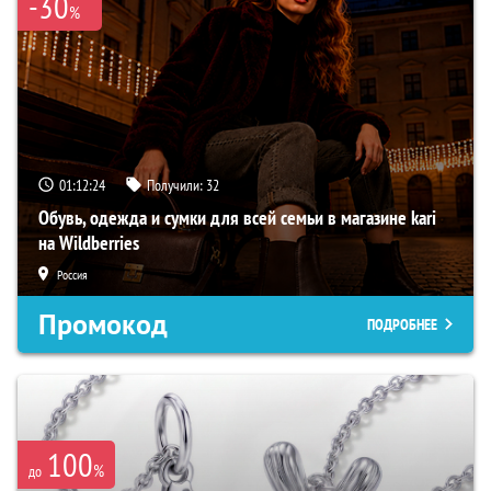
-30
%
01:12:24
Получили:
32
Обувь, одежда и сумки для всей семьи в магазине kari
на Wildberries
Россия
Промокод
ПОДРОБНЕЕ
100
%
до