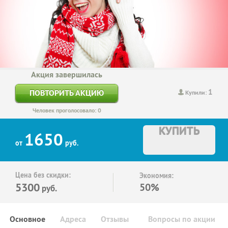
Акция завершилась
1
ПОВТОРИТЬ АКЦИЮ
Купили:
Человек проголосовало: 0
КУПИТЬ
1650
от
руб.
Цена без скидки:
Экономия:
5300
50%
руб.
Основное
Адреса
Отзывы
Вопросы по акции