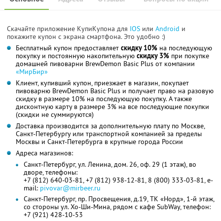
Скачайте приложение КупиКупона для
IOS
или
Android
и
покажите купон с экрана смартфона. Это удобно :)
Бесплатный купон предоставляет
скидку 10%
на последующую
покупку и постоянную накопительную
скидку 3%
при покупке
домашней пивоварни BrewDemon Basic Plus от компании
«МирБир»
Клиент, купивший купон, приезжает в магазин, покупает
пивоварню BrewDemon Basic Plus и получает право на разовую
скидку в размере 10% на последующую покупку. А также
дисконтную карту в размере 3% на все последующие покупки
(скидки не суммируются)
Доставка производится за дополнительную плату по Москве,
Санкт-Петербургу или транспортной компанией за пределы
Москвы и Санкт-Петербурга в крупные города России
Адреса магазинов:
Санкт-Петербург, ул. Ленина, дом. 26, оф. 29 (1 этаж), во
дворе, телефоны:
+7 (812) 640-03-81, +7 (812) 938-12-81, 8 (800) 333-03-81, e-
mail:
pivovar@mirbeer.ru
Санкт-Петербург, пр. Просвещения, д.19, ТК «Норд», 1-й этаж,
со стороны ул. Хо-Ши-Мина, рядом с кафе SubWay, телефон:
+7 (921) 428-10-53