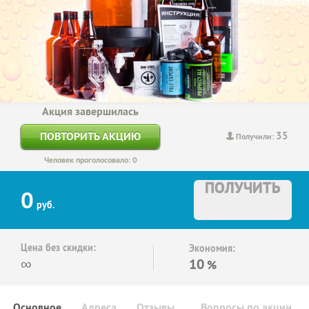
Акция завершилась
35
ПОВТОРИТЬ АКЦИЮ
Получили:
Человек проголосовало: 0
ПОЛУЧИТЬ
0
руб.
Цена без скидки:
Экономия:
∞
10
%
Основное
Адреса
Отзывы
Вопросы по акции