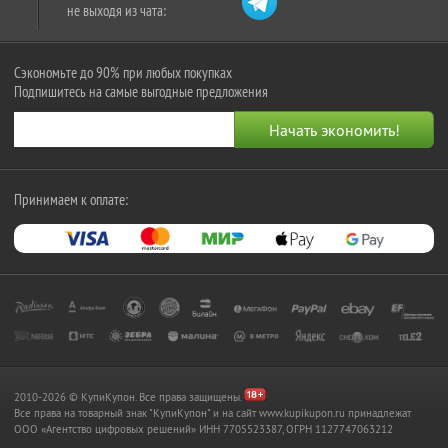
не выходя из чата:
Сэкономьте до 90% при любых покупках
Подпишитесь на самые выгодные предложения
Принимаем к оплате:
2010-2026 © КупиКупон. Все права защищены.
Все права на товарный знак "КупиКупон" и на сайт www.kupikupon.ru принадлежат
OOO «Агентство цифровых решений» ИНН 7705523387, ОГРН 1127747063212