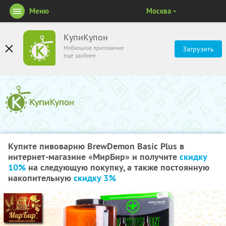
Меню
Москва
КупиКупон
Мобильное приложение
Загрузить
ещё удобнее
Купите пивоварню BrewDemon Basic Plus в
интернет-магазине «МирБир» и получите
скидку
10%
на следующую покупку, а также постоянную
накопительную
скидку 3%