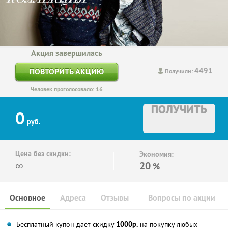
Акция завершилась
4491
ПОВТОРИТЬ АКЦИЮ
Получили:
Человек проголосовало: 16
ПОЛУЧИТЬ
0
руб.
Цена без скидки:
Экономия:
∞
20
%
Основное
Адреса
Отзывы
Вопросы по акции
Бесплатный купон дает скидку
1000р.
на покупку любых