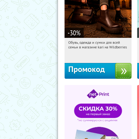
-30
%
Обувь, одежда и сумки для всей
04:18:34
Получили:
31
семьи в магазине kari на Wildberries
Россия
Промокод