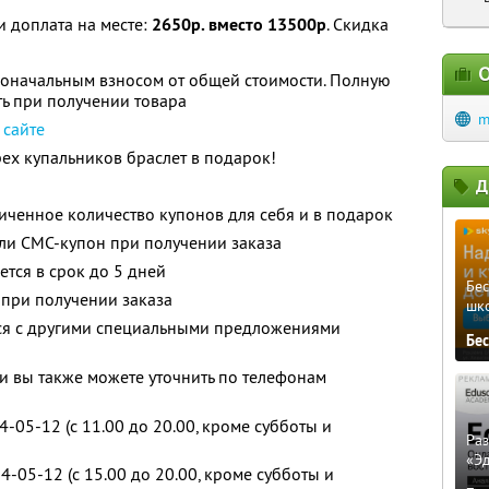
 и доплата на месте:
2650р. вместо 13500р
. Скидка
О
воначальным взносом от общей стоимости. Полную
ь при получении товара
m
а
сайте
рех купальников браслет в подарок!
Д
ченное количество купонов для себя и в подарок
ли СМС-купон при получении заказа
тся в срок до 5 дней
Бе
 при получении заказа
шк
тся с другими специальными предложениями
Бе
 вы также можете уточнить по телефонам
4-05-12 (c 11.00 до 20.00, кроме субботы и
Ра
«Э
4-05-12 (с 15.00 до 20.00, кроме субботы и