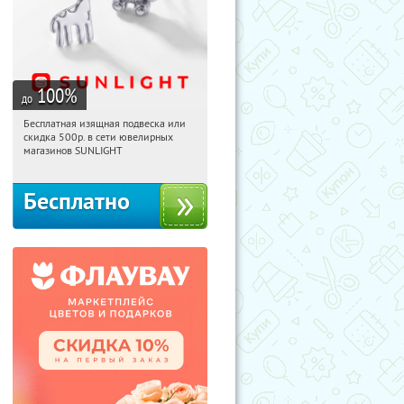
100
%
до
Бесплатная изящная подвеска или
04:18:34
Получили:
74
скидка 500р. в сети ювелирных
Россия
магазинов SUNLIGHT
Бесплатно