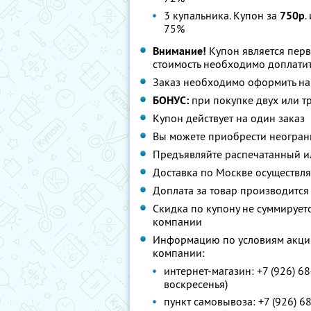
3 купальника. Купон за
750р
.
75%
Внимание!
Купон является пер
стоимость необходимо доплатит
Заказ необходимо оформить н
БОНУС:
при покупке двух или т
Купон действует на один заказ
Вы можете приобрести неограни
Предъявляйте распечатанный и
Доставка по Москве осуществляе
Доплата за товар производится
Скидка по купону не суммируе
компании
Информацию по условиям акции
компании:
интернет-магазин: +7 (926) 68
воскресенья)
пункт самовывоза: +7 (926) 68