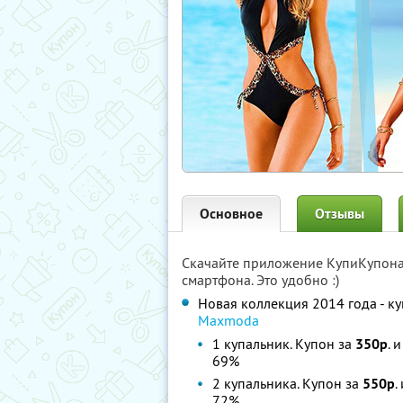
Основное
Отзывы
Скачайте приложение КупиКупон
смартфона. Это удобно :)
Новая коллекция 2014 года - куп
Maxmoda
1 купальник. Купон за
350р
. 
69%
2 купальника. Купон за
550р
.
72%