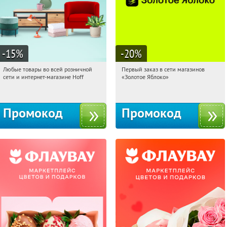
-15
%
-20
%
Любые товары во всей розничной
Первый заказ в сети магазинов
04:18:34
Получили:
83
04:18:34
Получи первым!
сети и интернет-магазине Hoff
«Золотое Яблоко»
Москва, 1-й Волоколамский проезд,
Россия
10с1
Промокод
Промокод