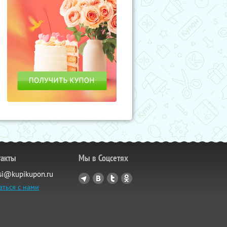
такты
Мы в Соцсетях
si@kupikupon.ru
аться с нами