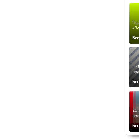
Пер
«З
Бе
Пит
пра
Бе
25 
по
Бе