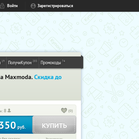
Войти
Зарегистрироваться
19
203
74
и
ПолучиКупон
Промокоды
ина Maxmoda.
Скидка до
8
(0)
и:
350
КУПИТЬ
руб.
 без скидки: