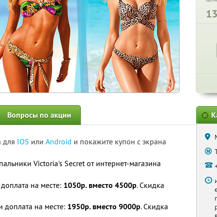
1
Вопросы по акции
К
а для
IOS
или
Android
и покажите купон с экрана
альники Victoria's Secret от интернет-магазина
и доплата на месте:
1050р. вместо 4500р
. Скидка
 и доплата на месте:
1950р. вместо 9000р
. Скидка