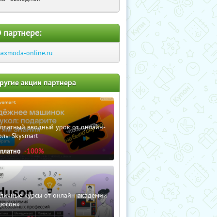
 партнере:
axmoda-online.ru
ругие акции партнера
сплатный вводный урок от онлайн-
олы Skysmart
сплатно
-100%
зличные курсы от онлайн-академии
дюсон»