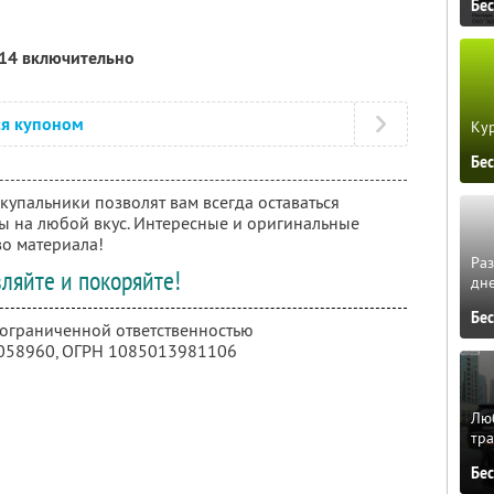
Бе
014 включительно
ся купоном
Кур
Бе
купальники позволят вам всегда оставаться
ы на любой вкус. Интересные и оригинальные
во материала!
Ра
ляйте и покоряйте!
дне
Бе
 ограниченной ответственностью
058960
, ОГРН 1085013981106
Люб
тра
Бе