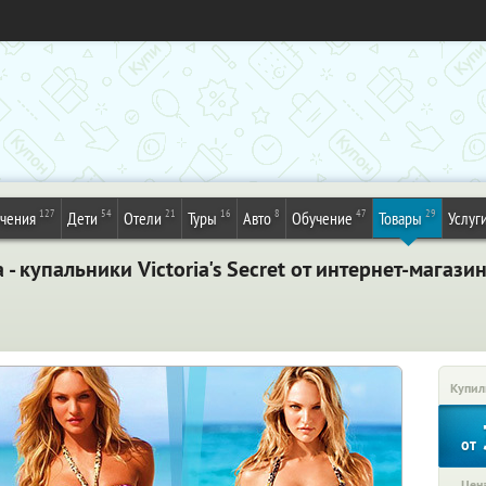
127
54
21
16
8
47
29
ечения
Дети
Отели
Туры
Авто
Обучение
Товары
Услуг
- купальники Victoria's Secret от интернет-магаз
Купил
от
Цена