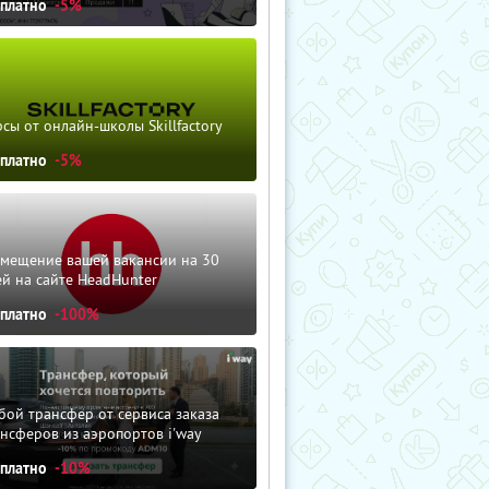
сплатно
-5%
сы от онлайн-школы Skillfactory
сплатно
-5%
змещение вашей вакансии на 30
й на сайте HeadHunter
сплатно
-100%
ой трансфер от сервиса заказа
нсферов из аэропортов i'way
сплатно
-10%