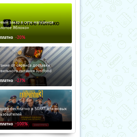
вый заказ в сети магазинов
олотое Яблоко»
сплатно
-20%
ание от сервиса доставки
вильного питания Justfood
сплатно
-27%
дней бесплатно в START для новых
льзователей
сплатно
-100%