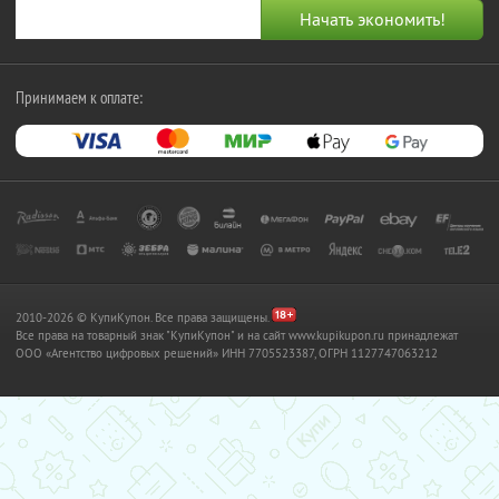
Принимаем к оплате:
2010-2026 © КупиКупон. Все права защищены.
Все права на товарный знак "КупиКупон" и на сайт www.kupikupon.ru принадлежат
OOO «Агентство цифровых решений» ИНН 7705523387, ОГРН 1127747063212