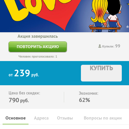
Акция завершилась
99
ПОВТОРИТЬ АКЦИЮ
Купили:
Человек проголосовало: 1
КУПИТЬ
239
от
руб.
Цена без скидки:
Экономия:
790
62%
руб.
Основное
Адреса
Отзывы
Вопросы по акции