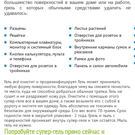
большинство поверхностей в вашем доме или на работе,
грязь с которых обычными средствами удалить не
удавалось:
Разъёмы
Листья растений
Решётки
Отверстия для розеток в
тройниках
Компьютерные клавиатуры,
монитор и системный блок
Внутренние карманы сумок и
рюкзаков
Кнопки калькулятора, пульта
и телефона
Рамки для фото
Отверстия для розеток в
Панель и салон автомобиля
тройниках
Гель всё очистит и продезинфицирует. Гель может принимать
любую форму поверхности, благодаря чему вы сможете почистить
те места, куда не способна добраться обычная тряпка. Гель не
сушит и не раздражает кожу рук. Очистите с помощью этого
супер-геля всё в вашем доме, а также возьмите его с собой в
дорогу и чистите им одежду. Гель абсолютно не токсичен и
безопасен для окружающей среды. Его вес всего 70 грамм. Срок
годности геля в закрытой упаковке - 2 года. Грязь и пыль с
поверхностей проникает внутрь супер-геля и там остаётся. Мыть
гель не нужно.
Попробуйте супер-гель прямо сейчас и