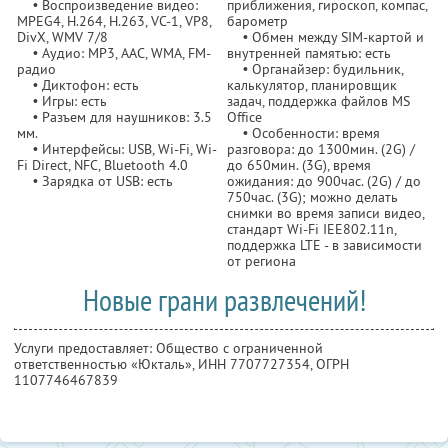
• Воспроизведение видео:
приближения, гироскоп, компас,
MPEG4, H.264, H.263, VC-1, VP8,
барометр
DivX, WMV 7/8
• Обмен между SIM-картой и
• Аудио: MP3, AAC, WMA, FM-
внутренней памятью: есть
радио
• Органайзер: будильник,
• Диктофон: есть
калькулятор, планировщик
• Игры: есть
задач, поддержка файлов MS
• Разъем для наушников: 3.5
Office
мм.
• Особенности: время
• Интерфейсы: USB, Wi-Fi, Wi-
разговора: до 1300мин. (2G) /
Fi Direct, NFC, Bluetooth 4.0
до 650мин. (3G), время
• Зарядка от USB: есть
ожидания: до 900час. (2G) / до
750час. (3G); можно делать
снимки во время записи видео,
стандарт Wi-Fi IEE802.11n,
поддержка LTE - в зависимости
от региона
Новые грани развлечений!
Услуги предоставляет: Общество с ограниченной
ответственностью «Юкталь»,
ИНН 7707727354
, ОГРН
1107746467839