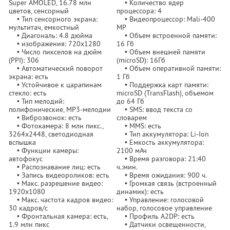
Super AMOLED, 16.78 млн
• Количество ядер
цветов, сенсорный
процессора: 4
• Тип сенсорного экрана:
• Видеопроцессор: Mali-400
мультитач, емкостный
MP
• Диагональ: 4.8 дюйма
• Объем встроенной памяти:
• изображения: 720x1280
16 Гб
• Число пикселов на дюйм
• Объем внешней памяти
(PPI): 306
(microSD): 16Гб
• Автоматический поворот
• Объем оперативной памяти:
экрана: есть
1 Гб
• Устойчивое к царапинам
• Поддержка карт памяти:
стекло: есть
microSD (TransFlash), объемом
• Тип мелодий:
до 64 Гб
полифонические, MP3-мелодии
• SMS: ввод текста со
• Виброзвонок: есть
словарем
• Фотокамера: 8 млн пикс.,
• MMS: есть
3264x2448, светодиодная
• Тип аккумулятора: Li-Ion
вспышка
• Емкость аккумулятора:
• Функции камеры:
2100 мАч
автофокус
• Время разговора: 21:40
• Распознавание лиц: есть
ч.:мин.
• Запись видеороликов: есть
• Время ожидания: 900 ч.
• Макс. разрешение видео:
• Громкая связь (встроенный
1920x1080
динамик): есть
• Макс. частота кадров видео:
• Управление: голосовой
30 кадров/с
набор, голосовое управление
• Фронтальная камера: есть,
• Профиль A2DP: есть
1.9 млн пикс
• Датчики освещенности,