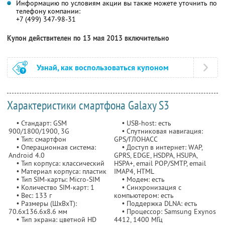
Информацию по условиям акции вы также можете уточнить по
телефону компании:
+7 (499) 347-98-31
Купон действителен по 13 мая 2013 включительно
Узнай, как воспользоваться купоном
Характеристики смартфона Galaxy S3
• Стандарт: GSM
• USB-host: есть
900/1800/1900, 3G
• Спутниковая навигация:
• Тип: смартфон
GPS/ГЛОНАСС
• Операционная система:
• Доступ в интернет: WAP,
Android 4.0
GPRS, EDGE, HSDPA, HSUPA,
• Тип корпуса: классический
HSPA+, email POP/SMTP, email
• Материал корпуса: пластик
IMAP4, HTML
• Тип SIM-карты: Micro-SIM
• Модем: есть
• Количество SIM-карт: 1
• Синхронизация с
• Вес: 133 г
компьютером: есть
• Размеры (ШxВxТ):
• Поддержка DLNA: есть
70.6x136.6x8.6 мм
• Процессор: Samsung Exynos
• Тип экрана: цветной HD
4412, 1400 МГц