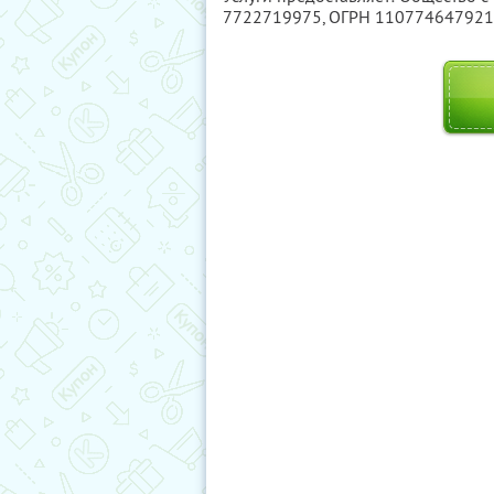
7722719975
, ОГРН 11077464792