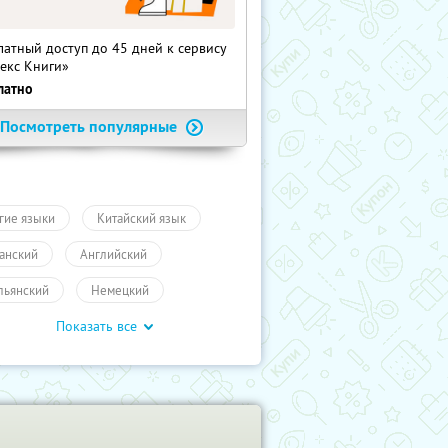
латный доступ до 45 дней к сервису
екс Книги»
латно
Посмотреть популярные
гие языки
Китайский язык
анский
Английский
льянский
Немецкий
Показать все
нцузкий
Промокоды
чение
ПолучиКупон