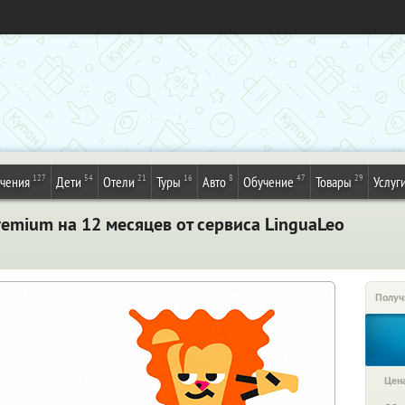
127
54
21
16
8
47
29
ечения
Дети
Отели
Туры
Авто
Обучение
Товары
Услуг
emium на 12 месяцев от сервиса LinguaLeo
Получ
Цена