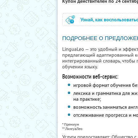
Купон действителен по 24 сентя
Узнай, как воспользовать
ПОДРОБНЕЕ О ПРЕДЛОЖЕ
LinguaLeo — это удобный и эффек
предлагающий адаптированный ко
интегрированный словарь, чтобы 
обучении языку.
Возможности веб-сервис:
игровой формат обучения бе
лексика и грамматика для ж
на практике;
возможность заниматься англ
отслеживание прогресса и 
* Премиум
** ЛингуаЛео
Услуги предоставляет: Общество 