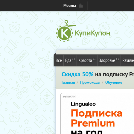
Москва
32
91
81
Все
Еда
Красота
Здоровье
Развл
Скидка 50%
на подписку Pr
Главная
Промокоды
Обучение