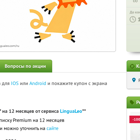
∞
До ко
Вопросы по акции
К
а для
IOS
или
Android
и покажите купон с экрана
Р
 на 12 месяцев от сервиса
LinguaLeo
**
дписку Premium на 12 месяцев
-10
и можно уточнить на
сайте