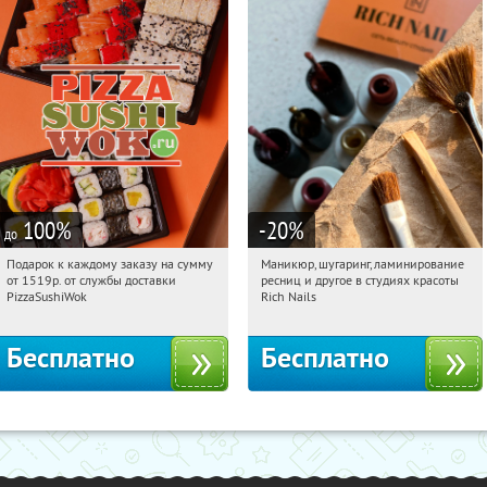
100
%
-20
%
до
Подарок к каждому заказу на сумму
Маникюр, шугаринг, ламинирование
16:29:05
Получили:
197
16:29:05
Получили:
193
от 1519р. от службы доставки
ресниц и другое в студиях красоты
Юго-Западная
Пражская
г. Москва
PizzaSushiWok
Rich Nails
Кузьминки
Митино
Домодедовская
Бесплатно
Бесплатно