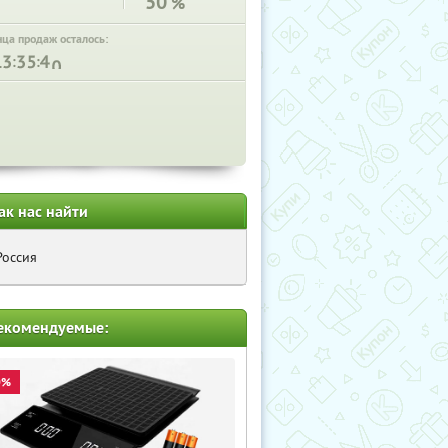
50
%
нца продаж осталось:
:
:
ак нас найти
Россия
екомендуемые:
0%