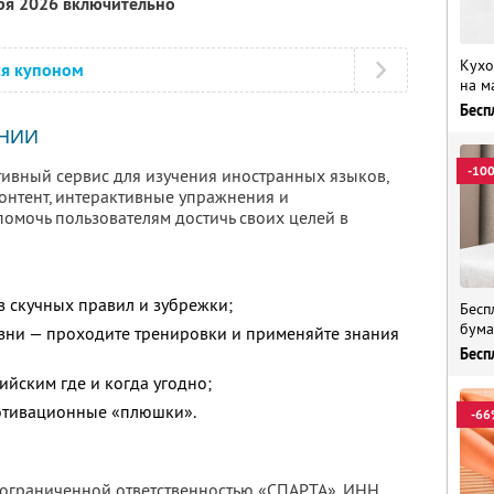
бря 2026 включительно
Кухо
ся купоном
на м
Бесп
НИИ
-10
тивный сервис для изучения иностранных языков,
нтент, интерактивные упражнения и
помочь пользователям достичь своих целей в
з скучных правил и зубрежки;
Бесп
бума
изни — проходите тренировки и применяйте знания
Бесп
ийским где и когда угодно;
мотивационные «плюшки».
-66
с ограниченной ответственностью «СПАРТА»,
ИНН