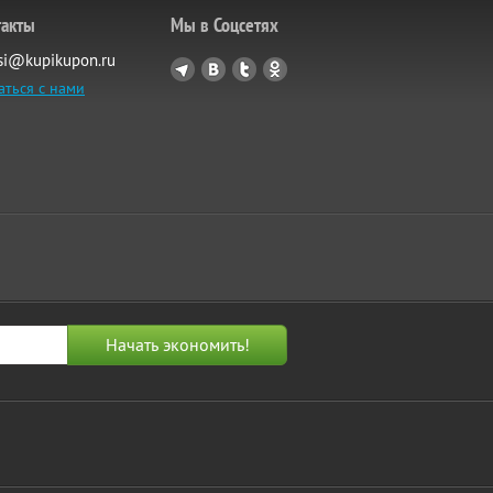
такты
Мы в Соцсетях
si@kupikupon.ru
аться с нами