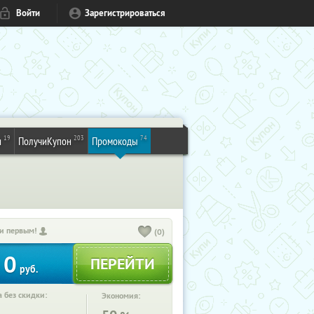
Войти
Зарегистрироваться
19
203
74
и
ПолучиКупон
Промокоды
и первым!
(0)
0
руб.
 без скидки:
Экономия: