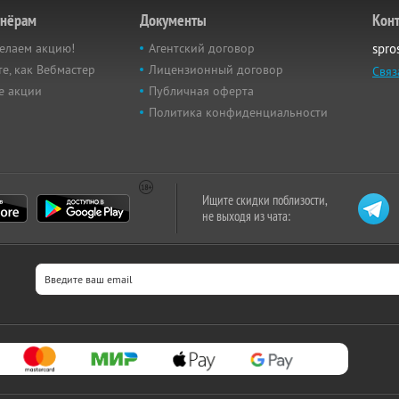
тнёрам
Документы
Кон
елаем акцию!
Агентский договор
spro
е, как Вебмастер
Лицензионный договор
Связ
е акции
Публичная оферта
Политика конфиденциальности
Ищите скидки поблизости,
не выходя из чата: