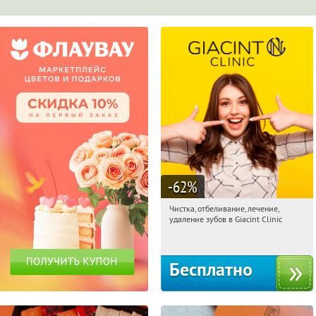
-62
%
Чистка, отбеливание, лечение,
16:29:05
Получили:
2
удаление зубов в Giacint Clinic
Сходненская
Бесплатно