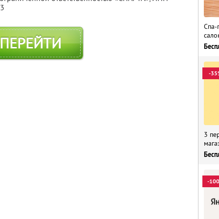
13
Спа-
сало
ПЕРЕЙТИ
Бесп
-35
3 пе
мага
Бесп
-10