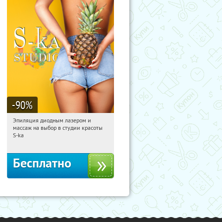
-90
%
Эпиляция диодным лазером и
16:29:05
Получили:
26
массаж на выбор в студии красоты
Таганская
S-ka
Бесплатно