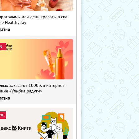
программы или день красоты в спа-
не Healthy Joy
латно
%
рвых заказа от 1000р. в интернет-
зине «Улыбка радуги»
латно
0%