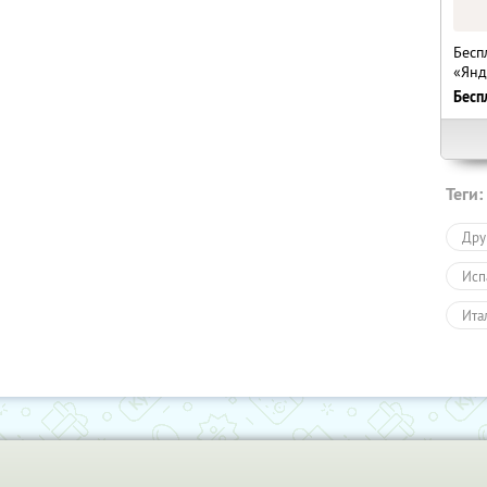
Бесп
«Янд
Бесп
Теги:
Дру
Исп
Ита
Фра
Обу