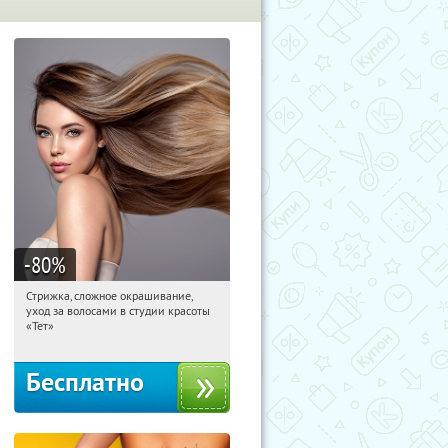
-80
%
Стрижка, сложное окрашивание,
16:29:05
Получили:
1
уход за волосами в студии красоты
Чистые пруды
«Тет»
Бесплатно