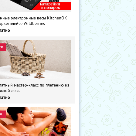
нные электронные весы KitchenOK
аркетплейсе Wildberries
латно
0%
латный мастер-класс по плетению из
жной лозы
латно
%