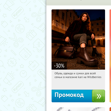
-30
%
Обувь, одежда и сумки для всей
16:29:05
Получили:
30
семьи в магазине kari на Wildberries
Россия
Промокод