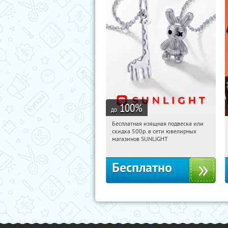
100
%
до
Бесплатная изящная подвеска или
16:29:05
Получили:
73
скидка 500р. в сети ювелирных
Россия
магазинов SUNLIGHT
Бесплатно