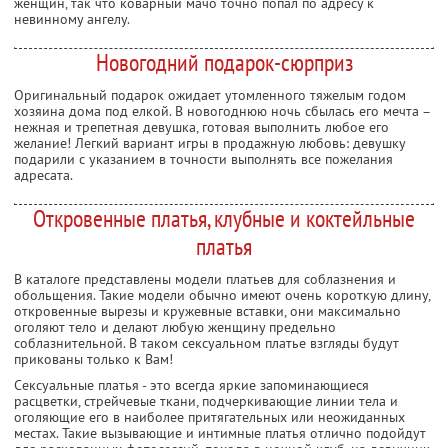
женщин, так что коварный мачо точно попал по адресу к
невинному ангелу.
Новогодний подарок-сюрприз
Оригинальный подарок ожидает утомленного тяжелым годом
хозяина дома под елкой. В новогоднюю ночь сбылась его мечта –
нежная и трепетная девушка, готовая выполнить любое его
желание! Легкий вариант игры в продажную любовь: девушку
подарили с указанием в точности выполнять все пожелания
адресата.
Откровенные платья, клубные и коктейльные
платья
В каталоге представлены модели платьев для соблазнения и
обольщения. Такие модели обычно имеют очень короткую длину,
откровенные вырезы и кружевные вставки, они максимально
оголяют тело и делают любую женщину предельно
соблазнительной. В таком сексуальном платье взгляды будут
прикованы только к Вам!
Сексуальные платья - это всегда яркие запоминающиеся
расцветки, стрейчевые ткани, подчеркивающие линии тела и
оголяющие его в наиболее притягательных или неожиданных
местах. Такие вызывающие и интимные платья отлично подойдут