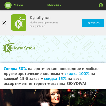
Меню
Москва
КупиКупон
Мобильное приложение
Загрузить
ещё удобнее
Скидка 50%
на эротические новогодние и любые
другие эротические костюмы +
скидка 100%
на
каждый 15-й заказ +
скидка 15%
на весь
ассортимент интернет-магазина SEXYDIVA!