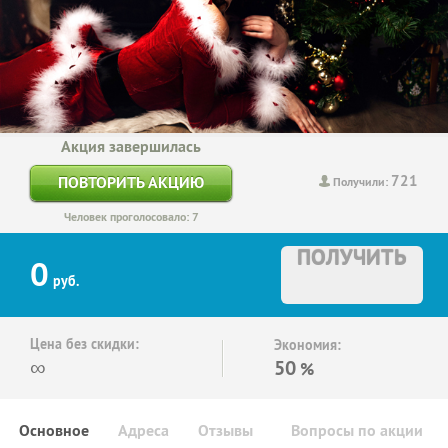
Акция завершилась
721
ПОВТОРИТЬ АКЦИЮ
Получили:
Человек проголосовало: 7
ПОЛУЧИТЬ
0
руб.
Цена без скидки:
Экономия:
∞
50
%
Основное
Адреса
Отзывы
Вопросы по акции