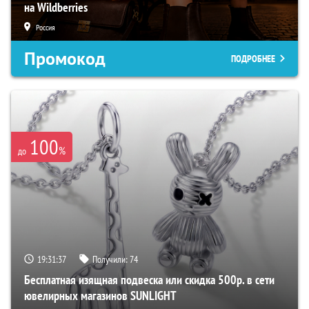
на Wildberries
Россия
Промокод
ПОДРОБНЕЕ
100
%
до
19:31:36
Получили:
74
Бесплатная изящная подвеска или скидка 500р. в сети
ювелирных магазинов SUNLIGHT