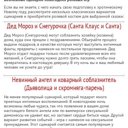
Если вы не знаете, с чего начать свою подготовку к эротическому
Новому году, рассмотрите несколько классических вариантов
сценариев и приобретите ролевой костюм для выбранной сказки:
Дед Мороз и Снегурочка (Санта Клаус и Санта)
Дед Мороз (Снегурочка) могут соблазнить хозяйку (хозяина)
дома, куда они пришли с поздравлениями. Обыграйте процесс
выдачи подарков, в качестве которых могут выступить интимные
фанты, предметы с намеком на постельное продолжение. Дед
Мороз отдаст подарки только после удовлетворения всех его
желаний, а Снегурочку нужно долго греть ласками, чтобы она
превратилась в настоящую девушку. В эту ночь вы и ваш любимый
человек не уснете до утра!
Невинный ангел и коварный соблазнитель
(Дьяволица и скромняга-парень)
Не менее популярный сценарий, который подарит много
приятных интимных воспоминаний. В новогоднюю ночь
возможны любые чудеса, так что появление в вашем доме
настоящего белого ангела или по-вампирски сексуальной
демонессы не удивит вас, но заставит сердце биться чаще. Другой
вариант развития событий – игра с намеком на сексуальное
принуждение. Этот сценарий считается самым популярным у