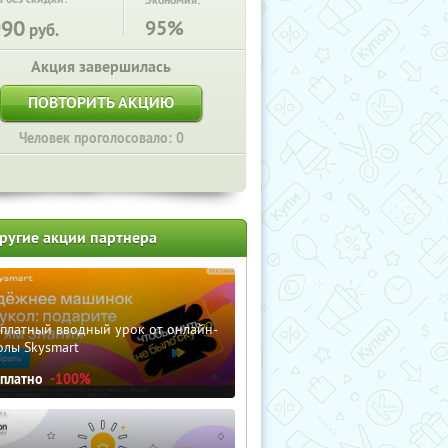
Экономия:
990
95%
руб.
Акция завершилась
ПОВТОРИТЬ АКЦИЮ
Человек проголосовало: 0
ругие акции партнера
сплатный вводный урок от онлайн-
олы Skysmart
сплатно
-100%