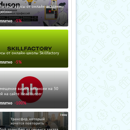
зличные курсы от онлайн-академии
дюсон»
сплатно
-5%
сы от онлайн-школы Skillfactory
сплатно
-5%
змещение вашей вакансии на 30
й на сайте HeadHunter
сплатно
-100%
ой трансфер от сервиса заказа