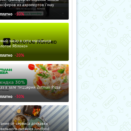
нсферов из аэропортов i'way
сплатно
-10%
вый заказ в сети магазинов
олотое Яблоко»
сплатно
-20%
аз в зале пиццерий Zotman Pizza
сплатно
-30%
ание от сервиса доставки
вильного питания Justfood