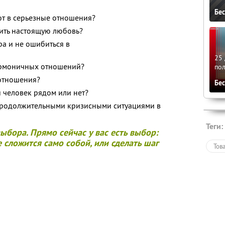
Бе
ют в серьезные отношения?
тить настоящую любовь?
а и не ошибиться в
25 
армоничных отношений?
по
 отношения?
Бе
й человек рядом или нет?
продолжительными кризисными ситуациями в
Теги:
выбора.
Прямо сейчас у вас есть выбор:
е сложится само собой, или сделать шаг
Тов