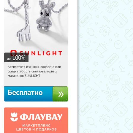
100
%
до
Бесплатная изящная подвеска или
04:05:32
Получили:
73
скидка 500р. в сети ювелирных
Россия
магазинов SUNLIGHT
Бесплатно