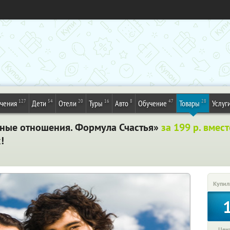
127
54
20
16
8
47
28
ечения
Дети
Отели
Туры
Авто
Обучение
Товары
Услуг
чные отношения. Формула Счастья»
за 199 р. вмес
!
Купил
Цена