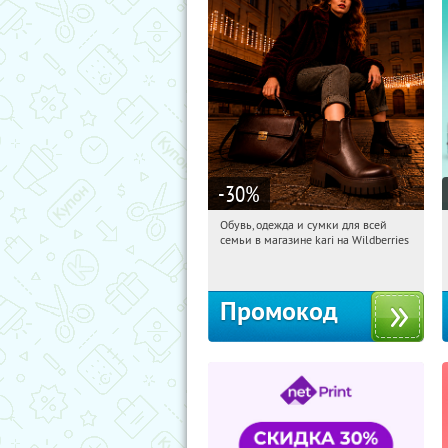
-30
%
Обувь, одежда и сумки для всей
04:05:32
Получили:
30
семьи в магазине kari на Wildberries
Россия
Промокод