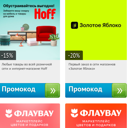
-15
%
-20
%
Любые товары во всей розничной
Первый заказ в сети магазинов
04:05:32
Получили:
83
04:05:32
Получи первым!
сети и интернет-магазине Hoff
«Золотое Яблоко»
Москва, 1-й Волоколамский проезд,
Россия
10с1
Промокод
Промокод