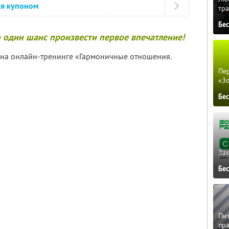
ся купоном
тра
Бе
ко один шанс произвести первое впечатление!
ут на онлайн-тренинге «Гармоничные отношения.
Пер
«З
Бе
Зак
Бе
Пит
пра