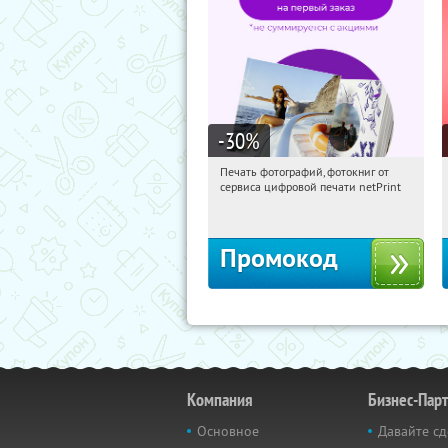
-30
%
Печать фотографий, фотокниг от
04:05:32
Получили:
4
сервиса цифровой печати netPrint
Россия
Промокод
Компания
Бизнес-Пар
Основное
Давайте сд