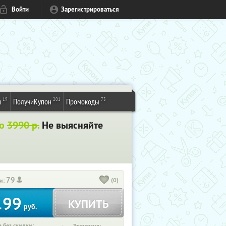
Войти
Зарегистрироваться
19
201
73
и
ПолучиКупон
Промокоды
то
3990 р.
Не выясняйте
79
(0)
и:
199
КУПИТЬ
руб.
 без скидки: