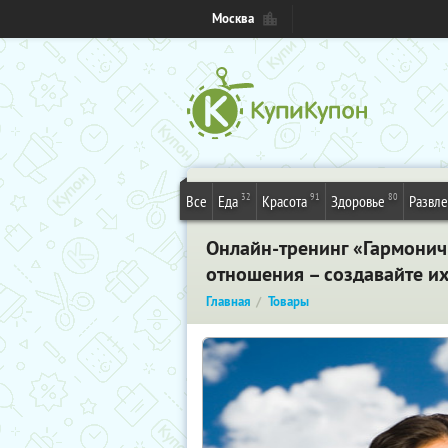
Москва
32
91
80
Все
Еда
Красота
Здоровье
Развл
Онлайн-тренинг «Гармони
отношения – создавайте их
Главная
Товары