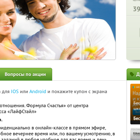
3
Вопросы по акции
Д
а для
IOS
или
Android
и покажите купон с экрана
Бе
тношения. Формула Счастья» от центра
шк
сса «ЛайфСтайл»
Бе
р.
фиденциально в онлайн-классе в прямом эфире,
удобное вечернее время или, по вашему усмотрению, в
 заданий в любое удобное для вас время и день