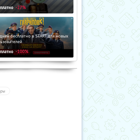
сплатно
-27%
дней бесплатно в START для новых
льзователей
сплатно
-100%
ары