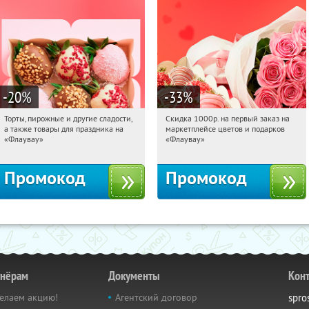
-20
%
-33
%
Торты, пирожные и другие сладости,
Скидка 1000р. на первый заказ на
04:05:32
Получили:
6
04:05:32
Получили:
18
а также товары для праздника на
маркетплейсе цветов и подарков
Россия
Россия
«Флаувау»
«Флаувау»
Промокод
Промокод
тнёрам
Документы
Кон
елаем акцию!
Агентский договор
spro