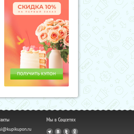
такты
Мы в Соцсетях
si@kupikupon.ru